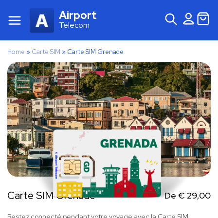
Airport
Telecom
Home
»
Carte SIM
»
Carte SIM Grenade
Carte SIM Grenade
De
€
29,00
Restez connecté pendant votre voyage avec la Carte SIM