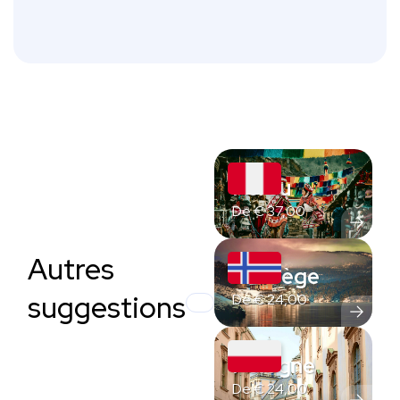
Pérou
De
€
37,00
Autres
Norvège
suggestions
De
€
24,00
Pologne
De
€
24,00