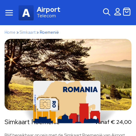
Airport
Telecom
Home
»
Simkaart
»
Roemenië
Simkaart Roemenië
Vanaf
€
24,00
Blijf bereikbaar op reis met de Simkaart Roemenië van Airport