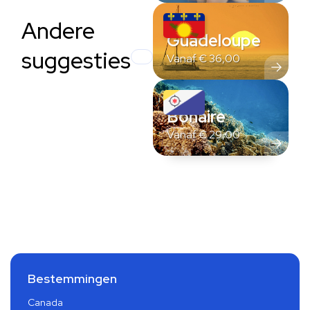
Andere
Guadeloupe
suggesties
Vanaf
€
36,00
Bonaire
Vanaf
€
29,00
Bestemmingen
Canada