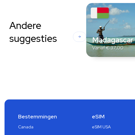
Andere
suggesties
Madagascar
Vanaf
€
37,00
Bestemmingen
eSIM
Canada
eSIM USA