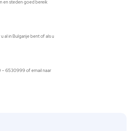
pen en steden goed bereik
al in Bulgarije bent of als u
20 – 6530999 of email naar