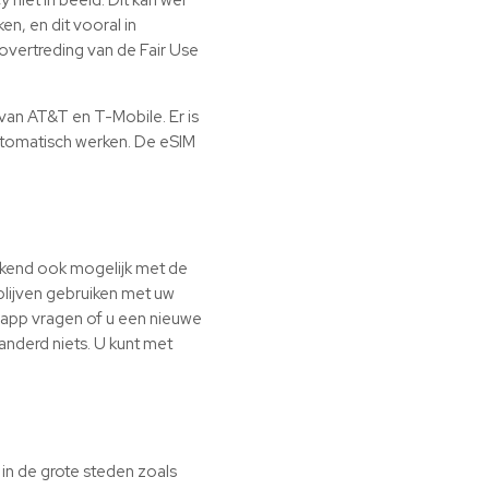
en, en dit vooral in
overtreding van de Fair Use
van AT&T en T-Mobile. Er is
 automatisch werken. De eSIM
ekend ook mogelijk met de
 blijven gebruiken met uw
app vragen of u een nieuwe
randerd niets. U kunt met
 in de grote steden zoals