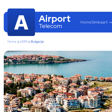
Airport
Home
Simkaart
Telecom
Home
»
eSIM
»
Bulgarije