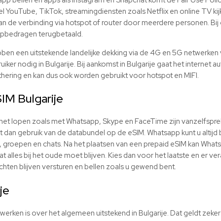
l YouTube, TikTok, streamingdiensten zoals Netflix en online TV kijk
n de verbinding via hotspot of router door meerdere personen. Bij 
pbedragen terugbetaald.
ben een uitstekende landelijke dekking via de 4G en 5G netwerken 
uiker nodig in Bulgarije. Bij aankomst in Bulgarije gaat het internet
ethering en kan dus ook worden gebruikt voor hotspot en MIFI.
SIM
Bulgarije
ernet lopen zoals met Whatsapp, Skype en FaceTime zijn vanzelfspr
kt dan gebruik van de databundel op de
eSIM
. Whatsapp kunt u altijd
 groepen en chats. Na het plaatsen van een prepaid
eSIM
kan Whats
at alles bij het oude moet blijven. Kies dan voor het laatste en er ve
ten blijven versturen en bellen zoals u gewend bent.
je
erken is over het algemeen uitstekend in Bulgarije. Dat geldt zeker