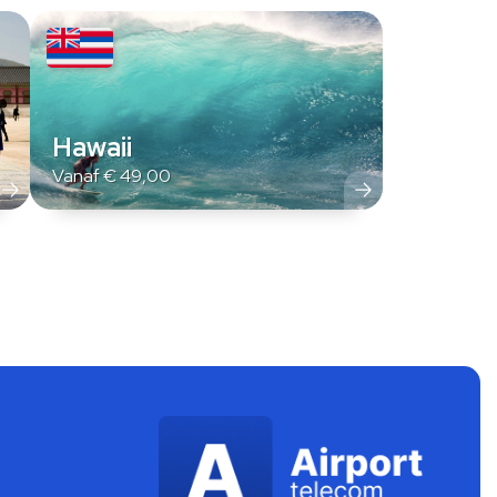
Hawaii
Vanaf
€
49,00