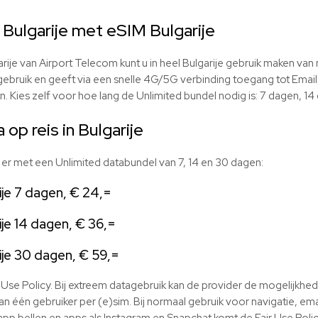
n Bulgarije met eSIM Bulgarije
ije van Airport Telecom kunt u in heel Bulgarije gebruik maken van 
gebruik en geeft via een snelle 4G/5G verbinding toegang tot Email
. Kies zelf voor hoe lang de Unlimited bundel nodig is: 7 dagen, 1
op reis in Bulgarije
n er met een Unlimited databundel van 7, 14 en 30 dagen:
ije 7 dagen, € 24,=
ije 14 dagen, € 36,=
ije 30 dagen, € 59,=
ir Use Policy. Bij extreem datagebruik kan de provider de mogelijkh
van één gebruiker per (e)sim. Bij normaal gebruik voor navigatie, ema
p bellen en apps als Instagram en Snapchat komt de Fair Use Policy 