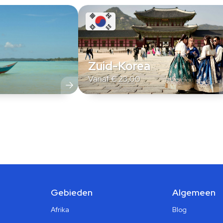
Zuid-Korea
Vanaf
€
23,00
Gebieden
Algemeen
Afrika
Blog