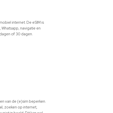
mobiel internet. De eSIM is
, Whatsapp, navigatie en
4 dagen of 30 dagen.
eden van de (e)sim beperken.
il, zoeken op internet,
niet in beeld. Dit kan wel