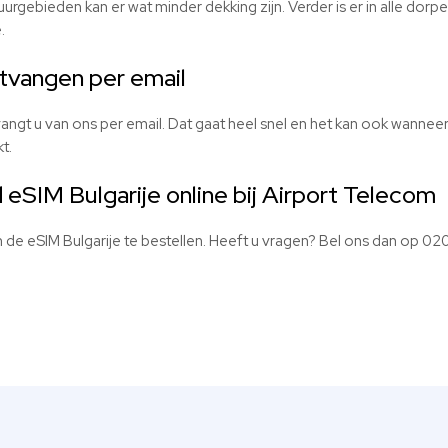
uurgebieden kan er wat minder dekking zijn. Verder is er in alle dor
.
tvangen per email
ngt u van ons per email. Dat gaat heel snel en het kan ook wanneer u 
t.
d
eSIM
Bulgarije online bij Airport Telecom
m de
eSIM
Bulgarije te bestellen. Heeft u vragen? Bel ons dan op 0