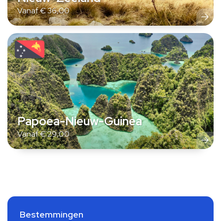
Vanaf
€
36,00
Papoea-Nieuw-Guinea
Vanaf
€
29,00
Bestemmingen