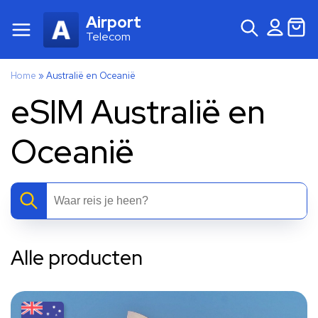
Airport
Telecom
Home
»
Australië en Oceanië
eSIM Australië en
Oceanië
Alle producten