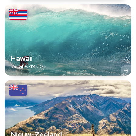
Hawaii
Vanaf
€
49,00
Nieuw-Zeeland