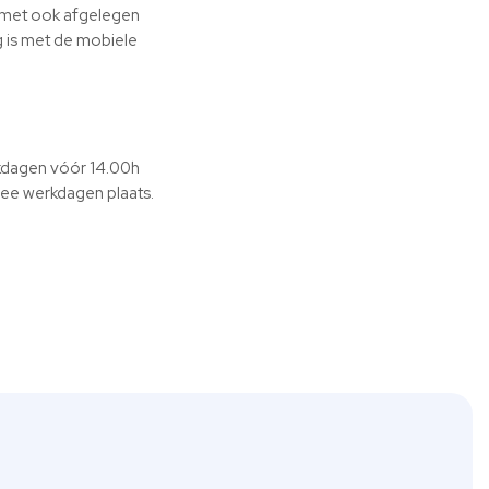
s met ook afgelegen
g is met de mobiele
erkdagen vóór 14.00h
ee werkdagen plaats.