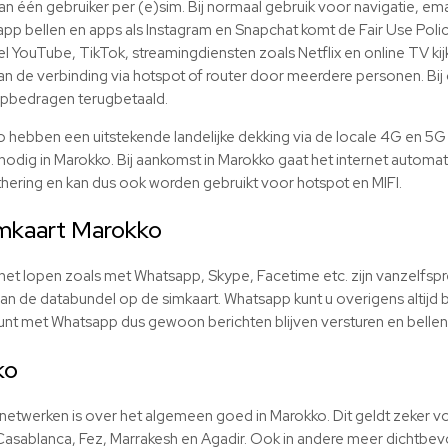
van één gebruiker per (e)sim. Bij normaal gebruik voor navigatie, ema
p bellen en apps als Instagram en Snapchat komt de Fair Use Policy 
l YouTube, TikTok, streamingdiensten zoals Netflix en online TV kijk
n de verbinding via hotspot of router door meerdere personen. Bij 
pbedragen terugbetaald.
hebben een uitstekende landelijke dekking via de locale 4G en 5G 
 nodig in Marokko. Bij aankomst in Marokko gaat het internet automa
thering en kan dus ook worden gebruikt voor hotspot en MIFI.
mkaart Marokko
ernet lopen zoals met Whatsapp, Skype, Facetime etc. zijn vanzelfsp
n de databundel op de simkaart. Whatsapp kunt u overigens altijd 
nt met Whatsapp dus gewoon berichten blijven versturen en bellen
ko
etwerken is over het algemeen goed in Marokko. Dit geldt zeker vo
asablanca, Fez, Marrakesh en Agadir. Ook in andere meer dichtbev