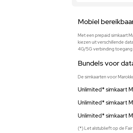
Mobiel bereikbaa
Met een prepaid simkaart Ma
kiezen uit verschillende dat
4G/5G verbinding toegang t
Bundels voor data
De simkaarten voor Marokko 
Unlimited* simkaart M
Unlimited* simkaart 
Unlimited* simkaart 
(*) Let alstublieft op de Fa