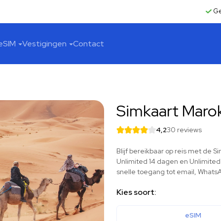
Ge
eSIM
Vestigingen
Contact
Simkaart Maro
4,2
30 reviews
Blijf bereikbaar op reis met de 
Unlimited 14 dagen en Unlimited
snelle toegang tot email, WhatsA
Kies soort:
eSIM