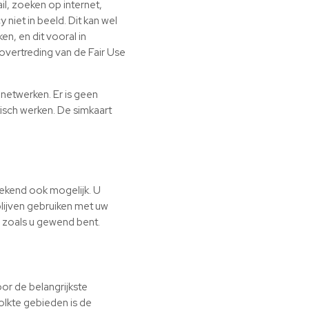
il, zoeken op internet,
niet in beeld. Dit kan wel
en, en dit vooral in
overtreding van de Fair Use
netwerken. Er is geen
tisch werken. De simkaart
rekend ook mogelijk. U
blijven gebruiken met uw
 zoals u gewend bent.
or de belangrijkste
olkte gebieden is de