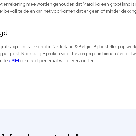
et er rekening mee worden gehouden dat Marokko een groot land i
der bevolkte delen kan het voorkomen dat er geen of minder dekkin
rgd
ratis bij u thuisbezorgd in Nederland & België. Bij bestelling op w
per post. Normaalgesproken vindt bezorging dan binnen één of tw
or de
eSIM
die direct per email wordt verzonden.