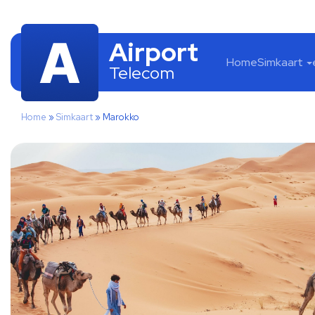
Airport
Home
Simkaart
Telecom
Home
»
Simkaart
»
Marokko