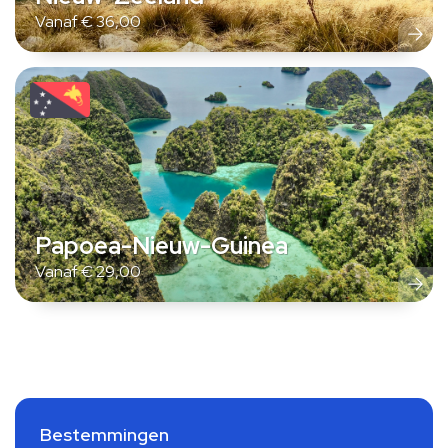
Vanaf
€
36,00
Papoea-Nieuw-Guinea
Vanaf
€
29,00
Bestemmingen