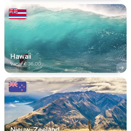
Hawaii
Vanaf
€
36,00
Nieuw-Zeeland