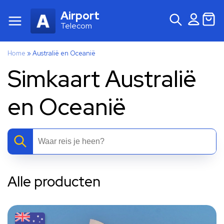
Airport
Telecom
Home
»
Australië en Oceanië
Simkaart Australië
en Oceanië
Alle producten