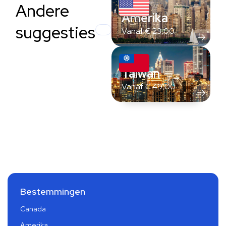
Andere
Amerika
suggesties
Vanaf
€
23,00
Taiwan
Vanaf
€
49,00
Bestemmingen
Canada
Amerika