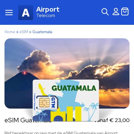
Airport
Telecom
Home
»
eSIM
»
Guatemala
eSIM Guatemala
Vanaf
€
23,00
Blijf bereikbaar op reis met de eSIM Guatemala van Airport