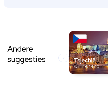
Andere
suggesties
Tsjechië
Vanaf
€
24,00