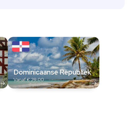
Dominicaanse Republiek
Vanaf
€
29,00