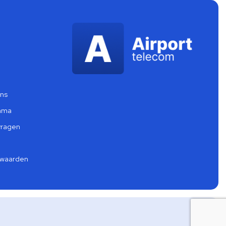
ens
mma
vragen
rwaarden