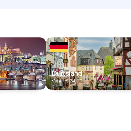
Duitsland
Vanaf
€
24,00