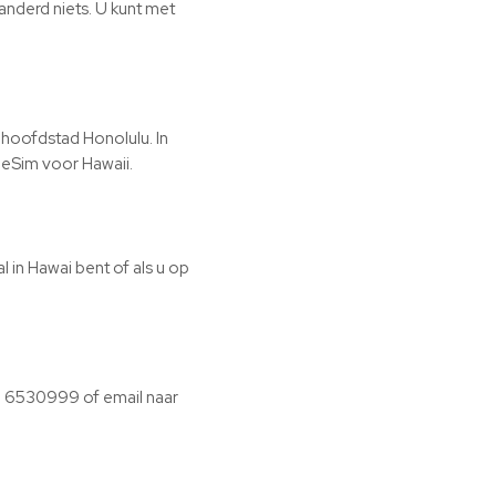
randerd niets. U kunt met
 hoofdstad Honolulu. In
 eSim voor Hawaii.
 in Hawai bent of als u op
 6530999 of email naar