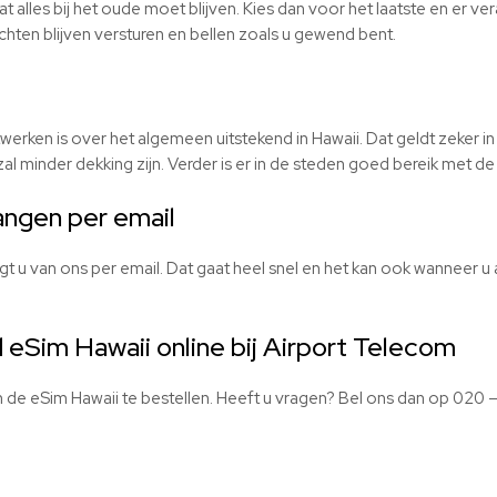
at alles bij het oude moet blijven. Kies dan voor het laatste en er ve
ten blijven versturen en bellen zoals u gewend bent.
erken is over het algemeen uitstekend in Hawaii. Dat geldt zeker in
l minder dekking zijn. Verder is er in de steden goed bereik met de
ngen per email
 u van ons per email. Dat gaat heel snel en het kan ook wanneer u al
 eSim Hawaii online bij Airport Telecom
 de eSim Hawaii te bestellen. Heeft u vragen? Bel ons dan op 020
–