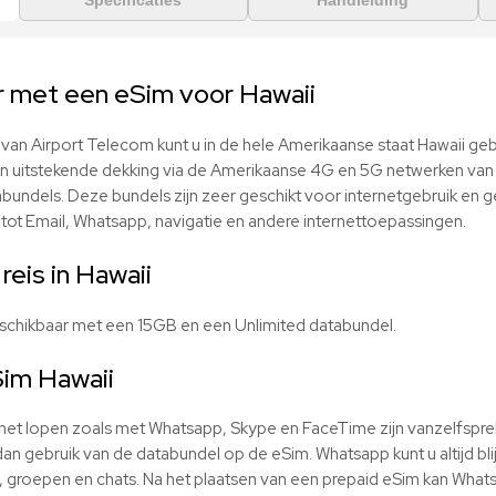
Specificaties
Handleiding
r met een eSim voor Hawaii
van Airport Telecom kunt u in de hele Amerikaanse staat Hawaii ge
en uitstekende dekking via de Amerikaanse 4G en 5G netwerken va
abundels. Deze bundels zijn zeer geschikt voor internetgebruik en g
ot Email, Whatsapp, navigatie en andere internettoepassingen.
reis in Hawaii
eschikbaar met een 15GB en een Unlimited databundel.
im Hawaii
ernet lopen zoals met Whatsapp, Skype en FaceTime zijn vanzelfspr
an gebruik van de databundel op de eSim. Whatsapp kunt u altijd bl
 groepen en chats. Na het plaatsen van een prepaid eSim kan What