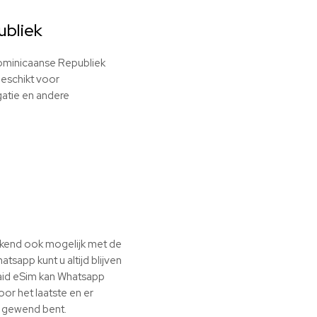
ubliek
Dominicaanse Republiek
geschikt voor
gatie en andere
ekend ook mogelijk met de
app kunt u altijd blijven
paid eSim kan Whatsapp
oor het laatste en er
u gewend bent.