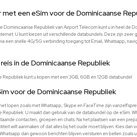
r met een eSim voor de Dominicaanse Rep
e Dominicaanse Republiek van Airport Telecom kunt u in heel de 
ternet. U kunt kiezen uit verschillende databundels. Deze zijn zeer 
via een snelle 4G/5G verbinding toegang tot Email, Whatsapp, navi
 reis in de Dominicaanse Republiek
 Republiek kunt u kopen met een 3GB, 6GB en 12GB databundel.
im voor de Dominicaanse Republiek
ernet lopen zoals met Whatsapp, Skype en FaceTime zijn vanzelfspr
epubliek. U maakt dan gebruik van de databundel op de eSim. Whats
taande contacten, groepen en chats. Na het plaatsen van een pre
iteit wilt aanmaken of dat alles bij het oude moet blijven. Kies dan v
 Whatsapp dan gewoon berichten blijven versturen en bellen zoals 