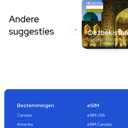
Andere
suggesties
Oezbekista
Vanaf
€
37,00
Bestemmingen
eSIM
Canada
eSIM USA
Amerika
eSIM Canada