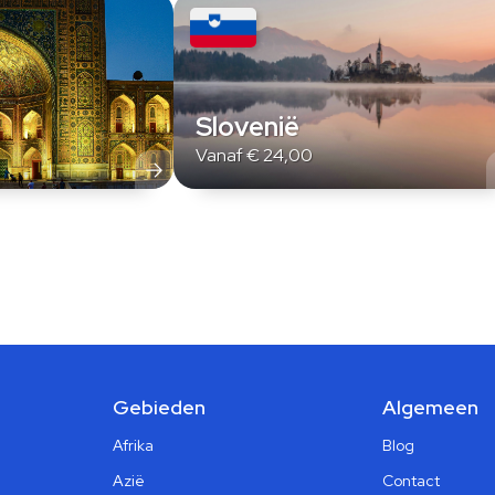
n
Slovenië
Vanaf
€
24,00
Gebieden
Algemeen
Afrika
Blog
Azië
Contact