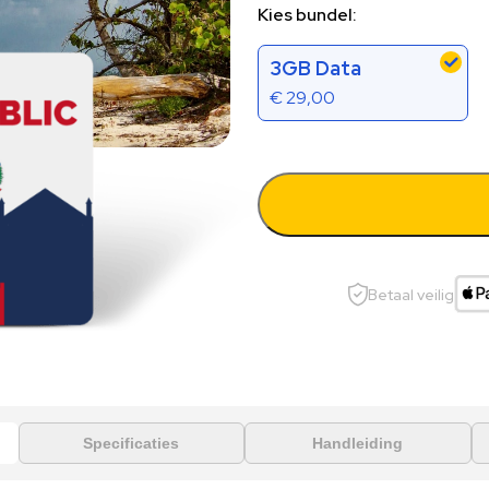
Kies bundel:
3GB Data
€
29,00
Betaal veilig
Specificaties
Handleiding