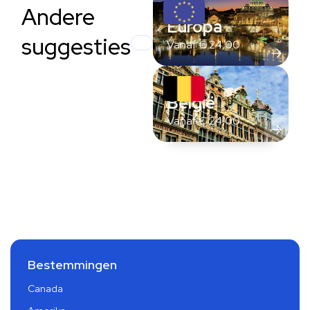
Andere
Europa
suggesties
Vanaf
€
24,00
België
Vanaf
€
24,00
Bestemmingen
Canada