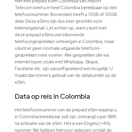
Met een prepaid eSim Colombia van Airport
Telecom bent u in heel Colombia bereikbaar op één
telefoonnummer. Bovendien heeft u 12GB of 30GB
data. Deze eSims zijn dus zeer geschikt voor
internetgebruik. Let echter op, want u kunt met
deze prepaid eSims wel inkomende
telefoongesprekken ontvangen in Colombia, maar
u kunt er geen normale uitgaande telefoon-
gesprekken mee voeren. Alle gesprekken die via
internet lopen zoals met Whatsapp, Skype,
Facetime etc. zijn vanzelfsprekend wel mogelijk. U
maakt dan immers gebruik van de databundel op de
eSim.
Data op reis in Colombia
Het telefoonnummer van de prepaid eSim waarop u
in Colombia bereikbaar zult zijn, ontvangt u per SMS
na activatie van de eSim. Het is een Engels (+44)
nummer. We hebben hiervoor gekozen omdat de