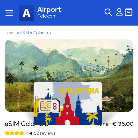
Airport
Telecom
Home
»
eSIM
»
Colombia
eSIM Colombia
Vanaf
€
36,00
4,0
2 reviews