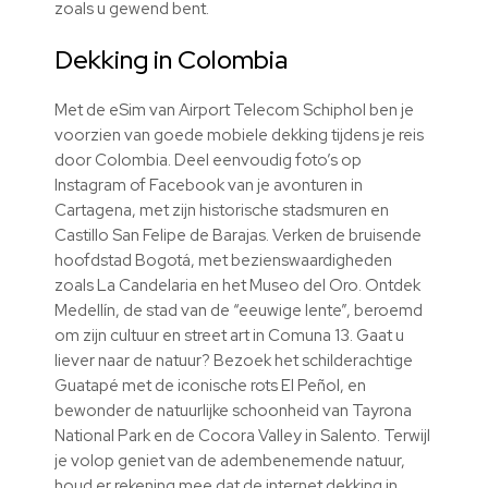
zoals u gewend bent.
Dekking in Colombia
Met de eSim van Airport Telecom Schiphol ben je
voorzien van goede mobiele dekking tijdens je reis
door Colombia. Deel eenvoudig foto’s op
Instagram of Facebook van je avonturen in
Cartagena, met zijn historische stadsmuren en
Castillo San Felipe de Barajas. Verken de bruisende
hoofdstad Bogotá, met bezienswaardigheden
zoals La Candelaria en het Museo del Oro. Ontdek
Medellín, de stad van de “eeuwige lente”, beroemd
om zijn cultuur en street art in Comuna 13. Gaat u
liever naar de natuur? Bezoek het schilderachtige
Guatapé met de iconische rots El Peñol, en
bewonder de natuurlijke schoonheid van Tayrona
National Park en de Cocora Valley in Salento. Terwijl
je volop geniet van de adembenemende natuur,
houd er rekening mee dat de internet dekking in