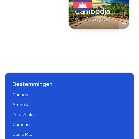
Cambodja
Vanaf
€
37,00
Bestemmingen
Canada
Amerika
Zuid-Afrika
Curacao
Costa Rica