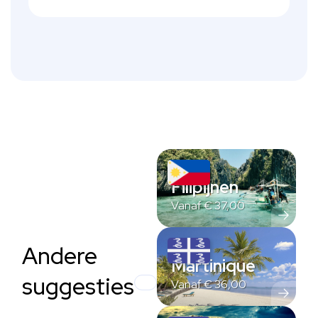
Filipijnen
Vanaf
€
37,00
Andere
Martinique
suggesties
Vanaf
€
36,00