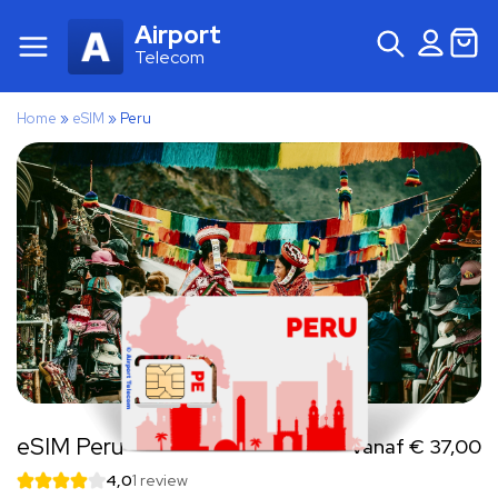
Airport
Telecom
Home
»
eSIM
»
Peru
eSIM Peru
Vanaf
€
37,00
4,0
1 review