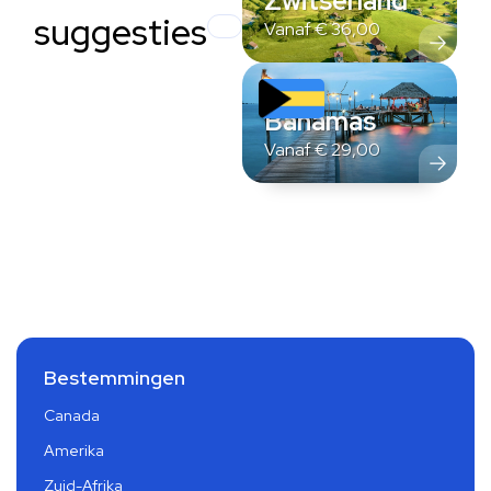
Zwitserland
suggesties
Vanaf
€
36,00
Bahamas
Vanaf
€
29,00
Bestemmingen
Canada
Amerika
Zuid-Afrika