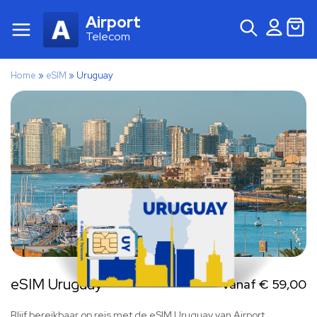
Airport
Telecom
Home
»
eSIM
»
Uruguay
eSIM Uruguay
Vanaf
€
59,00
Blijf bereikbaar op reis met de eSIM Uruguay van Airport