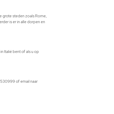
 de grote steden zoals Rome,
rder is er in alle dorpen en
 Italië bent of als u op
 6530999 of email naar