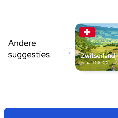
Andere
suggesties
Zwitserland
Vanaf
€
36,00