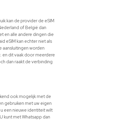
bruik kan de provider de eSIM
Nederland of België dan
et en alle andere dingen die
 eSIM kan echter niet als
te aansluitingen worden
tc. en dit vaak door meerdere
och dan raakt de verbinding
ekend ook mogelijk met de
jven gebruiken met uw eigen
 een nieuwe identiteit wilt
s. U kunt met Whatsapp dan