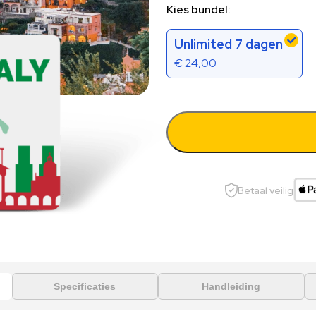
Kies bundel:
Unlimited 7 dagen
€
24,00
Betaal veilig
Specificaties
Handleiding