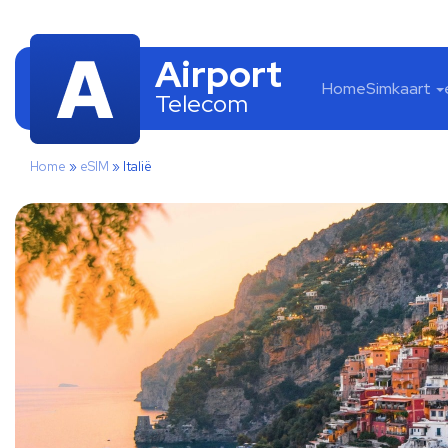
Airport
Home
Simkaart
Telecom
Home
»
eSIM
»
Italië