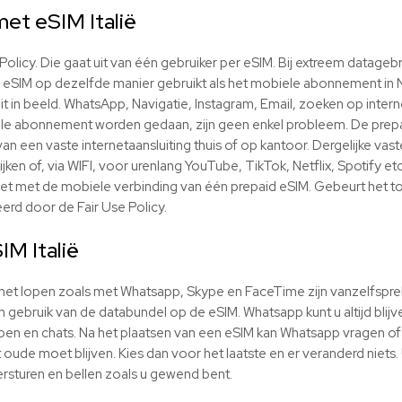
met eSIM Italië
e Policy. Die gaat uit van één gebruiker per eSIM. Bij extreem datage
d eSIM op dezelfde manier gebruikt als het mobiele abonnement in 
t in beeld. WhatsApp, Navigatie, Instagram, Email, zoeken op intern
e abonnement worden gedaan, zijn geen enkel probleem. De prepaid
n een vaste internetaansluiting thuis of op kantoor. Dergelijke vas
ijken of, via WIFI, voor urenlang YouTube, TikTok, Netflix, Spotify e
niet met de mobiele verbinding van één prepaid eSIM. Gebeurt het t
rd door de Fair Use Policy.
SIM
Italië
ernet lopen zoals met Whatsapp, Skype en FaceTime zijn vanzelfspr
dan gebruik van de databundel op de
eSIM
. Whatsapp kunt u altijd bli
en en chats. Na het plaatsen van een
eSIM
kan Whatsapp vragen of u
t oude moet blijven. Kies dan voor het laatste en er veranderd niet
rsturen en bellen zoals u gewend bent.