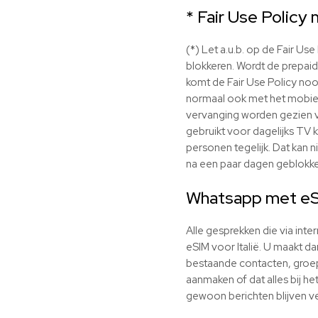
* Fair Use Policy 
(*) Let a.u.b. op de Fair Us
blokkeren. Wordt de prepai
komt de Fair Use Policy nooi
normaal ook met het mobiel
vervanging worden gezien va
gebruikt voor dagelijks TV k
personen tegelijk. Dat kan 
na een paar dagen geblokkee
Whatsapp met
e
Alle gesprekken die via int
eSIM
voor Italië. U maakt 
bestaande contacten, groep
aanmaken of dat alles bij he
gewoon berichten blijven ve