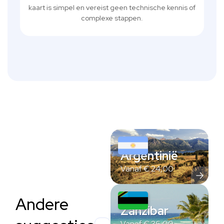
kaart is simpel en vereist geen technische kennis of
complexe stappen.
Argentinië
Vanaf
€
24,00
Andere
Zanzibar
Vanaf
€
36,00