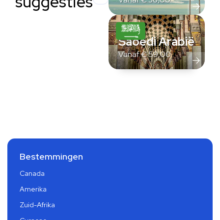
suggesties
Saoedi Arabië
Vanaf
€
59,00
Bestemmingen
Canada
Amerika
Zuid-Afrika