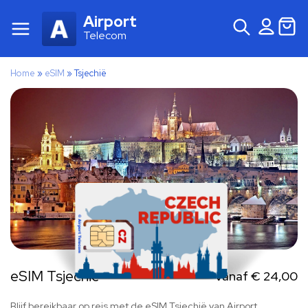
Airport
Telecom
Home
»
eSIM
»
Tsjechië
eSIM Tsjechië
Vanaf
€
24,00
Blijf bereikbaar op reis met de eSIM Tsjechië van Airport