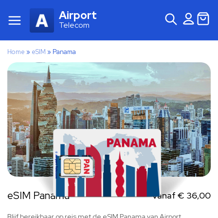
Airport
Telecom
Home
»
eSIM
»
Panama
eSIM Panama
Vanaf
€
36,00
Blijf bereikbaar op reis met de eSIM Panama van Airport