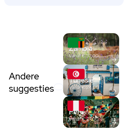
Zambia
Vanaf
€
37,00
Andere
Tunesië
suggesties
Vanaf
€
24,00
Peru
Vanaf
€
37,00