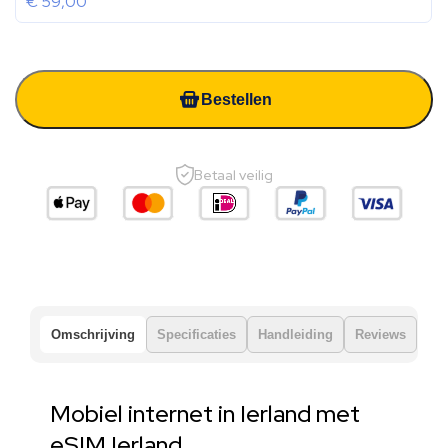
€
59,00
Bestellen
Betaal veilig
Omschrijving
Specificaties
Handleiding
Reviews
Mobiel internet in Ierland met
eSIM Ierland