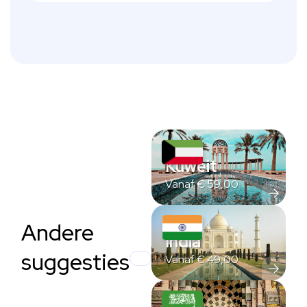
Kuweit
Vanaf
€
59,00
Andere
India
suggesties
Vanaf
€
49,00