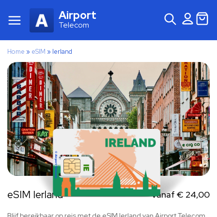
Airport
Telecom
Home
»
eSIM
»
Ierland
eSIM Ierland
Vanaf
€
24,00
Blijf bereikbaar op reis met de eSIM Ierland van Airport Telecom.