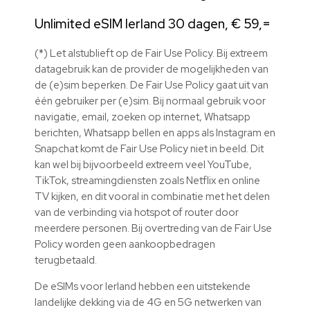
Unlimited eSIM Ierland 30 dagen, € 59,=
(*) Let alstublieft op de Fair Use Policy. Bij extreem
datagebruik kan de provider de mogelijkheden van
de (e)sim beperken. De Fair Use Policy gaat uit van
één gebruiker per (e)sim. Bij normaal gebruik voor
navigatie, email, zoeken op internet, Whatsapp
berichten, Whatsapp bellen en apps als Instagram en
Snapchat komt de Fair Use Policy niet in beeld. Dit
kan wel bij bijvoorbeeld extreem veel YouTube,
TikTok, streamingdiensten zoals Netflix en online
TV kijken, en dit vooral in combinatie met het delen
van de verbinding via hotspot of router door
meerdere personen. Bij overtreding van de Fair Use
Policy worden geen aankoopbedragen
terugbetaald.
De eSIMs voor Ierland hebben een uitstekende
landelijke dekking via de 4G en 5G netwerken van