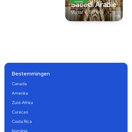
Saoedi Arabië
Vanaf
€
59,00
Bestemmingen
Canada
Amerika
Zuid-Afrika
Curacao
Costa Rica
Namibië