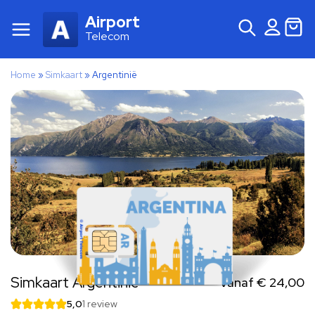
Airport
Telecom
Home
»
Simkaart
»
Argentinië
Simkaart Argentinië
Vanaf
€
24,00
5,0
1 review