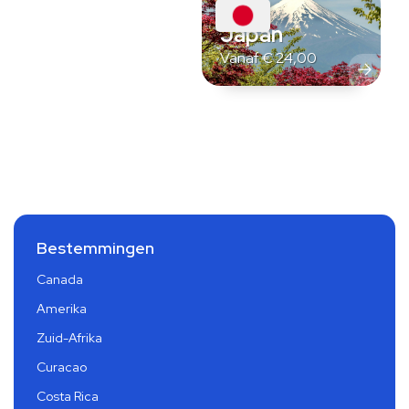
Japan
Vanaf
€
24,00
Bestemmingen
Canada
Amerika
Zuid-Afrika
Curacao
Costa Rica