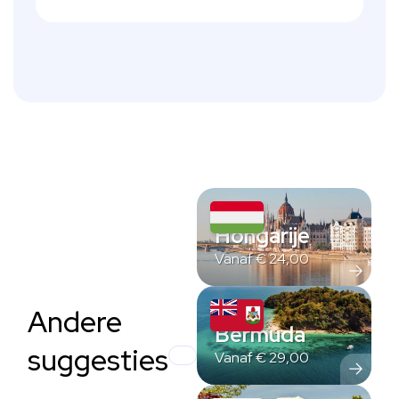
Hongarije
Vanaf
€
24,00
Andere
Bermuda
suggesties
Vanaf
€
29,00