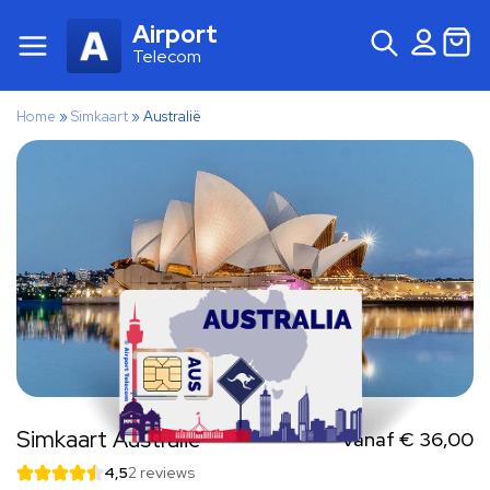
Airport
Telecom
Home
»
Simkaart
»
Australië
Simkaart Australië
Vanaf
€
36,00
4,5
2 reviews