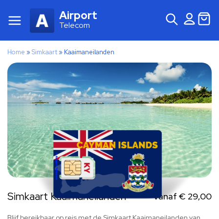
Airport
Telecom
Home
»
Simkaart
»
Kaaimaneilanden
Simkaart Kaaimaneilanden
Vanaf
€
29,00
Blijf bereikbaar op reis met de Simkaart Kaaimaneilanden van