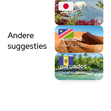
Japan
Vanaf
€
24,00
Andere
Namibië
suggesties
Vanaf
€
33,00
Barbados
Vanaf
€
29,00