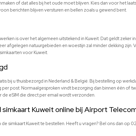
anmaken of dat alles bij het oude moet blijven. Kies dan voor het laat
on berichten blijven versturen en bellen zoals u gewend bent.
erken is over het algemeen uitstekend in Kuweit. Dat geldt zeker in
zeer afgelegen natuurgebieden en woestijn zal minder dekking zijn. Ve
simkaarten voor Kuweit.
rgd
tis bij u thuisbezorgd in Nederland & België. Bij bestelling op wer
per post. Normaalgesproken vindt bezorging dan binnen één of tw
r de eSIM die direct per email wordt verzonden.
 simkaart Kuweit online bij Airport Teleco
 de simkaart Kuweit te bestellen. Heeft u vragen? Bel ons dan op 