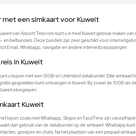
r met een simkaart voor Kuweit
uweit van Airport Telecom kunt u in heel Kuweit gebruik maken van m
a- en belbundels. Deze bundels zijn zeer geschikt voor internetgebr
ot Email, Whatsapp, navigatie en andere internettoepassingen.
reis in Kuweit
kunt u kopen met een 10GB en Unlimited databundel. Elke simkaart 
tis gesprekken kunt ontvangen in Kuweit. Bij zowel de 10GB als de
 Kuweit inbegrepen.
mkaart Kuweit
ernet lopen zoals met Whatsapp, Skype en FaceTime zijn vanzelfspr
aakt dan gebruik van de databundel op de simkaart. Whatsapp kunt u 
tacten, groepen en chats. Na het plaatsen van een prepaid simkaar