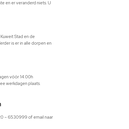
ste en er veranderd niets. U
 Kuweit Stad en de
rder is er in alle dorpen en
kdagen vóór 14.00h
ee werkdagen plaats.
m
020 – 6530999 of email naar