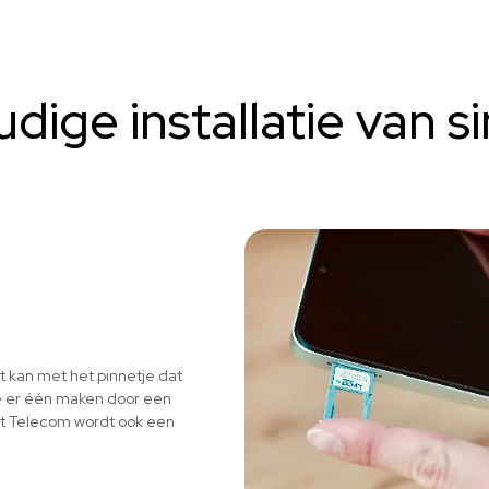
dige installatie van s
it kan met het pinnetje dat
 je er één maken door een
ort Telecom wordt ook een