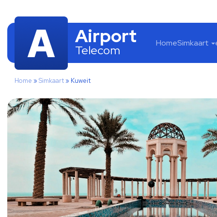
Airport
Home
Simkaart
Telecom
Home
»
Simkaart
»
Kuweit