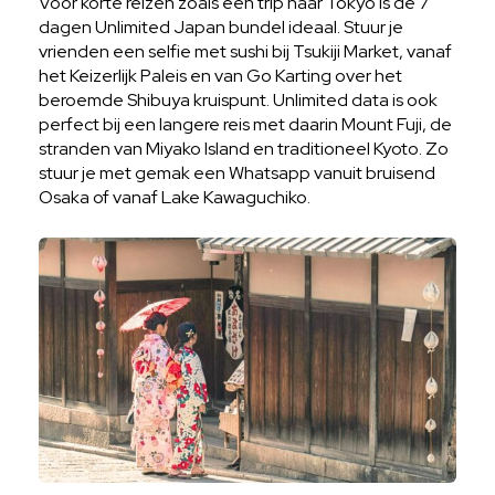
Voor korte reizen zoals een trip naar Tokyo is de 7
dagen Unlimited Japan bundel ideaal. Stuur je
vrienden een selfie met sushi bij Tsukiji Market, vanaf
het Keizerlijk Paleis en van Go Karting over het
beroemde Shibuya kruispunt. Unlimited data is ook
perfect bij een langere reis met daarin Mount Fuji, de
stranden van Miyako Island en traditioneel Kyoto. Zo
stuur je met gemak een Whatsapp vanuit bruisend
Osaka of vanaf Lake Kawaguchiko.