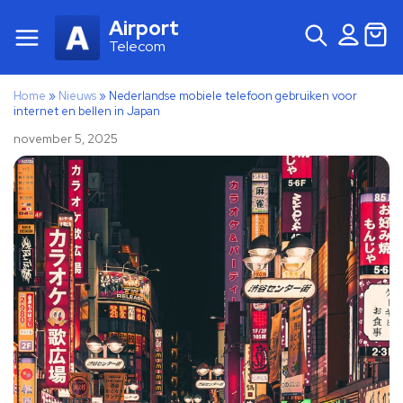
Airport
Telecom
Home
»
Nieuws
»
Nederlandse mobiele telefoon gebruiken voor
internet en bellen in Japan
november 5, 2025