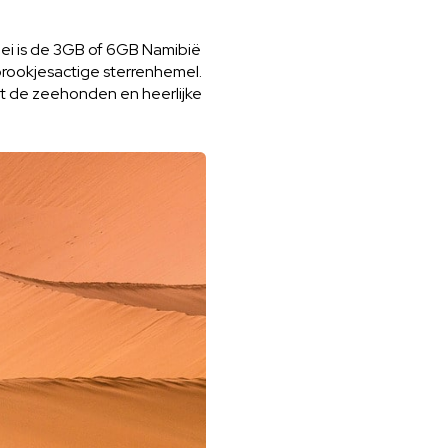
lei is de 3GB of 6GB Namibië
prookjesactige sterrenhemel.
et de zeehonden en heerlijke