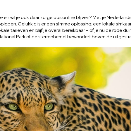
ë en wil je ook daar zorgeloos online blijven? Met je Nederlan
 oplopen. Gelukkig is er een slimme oplossing: een lokale simkaa
okale tarieven en blijf je overal bereikbaar – of je nu de rode du
 National Park of de sterrenhemel bewondert boven de uitgest