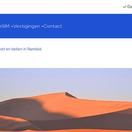
Ge
eSIM
Vestigingen
Contact
et en bellen in Namibië