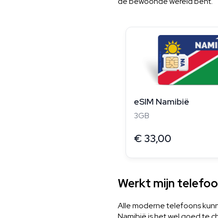
de bewoonde wereld bent.
eSIM Namibië
3GB
€
33,00
Werkt mijn telefoo
Alle moderne telefoons kunne
Namibië is het wel goed te che