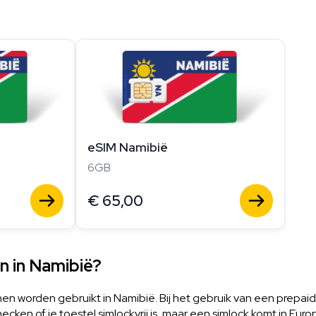
eSIM Namibië
6GB
€
65,00
n in Namibië?
n worden gebruikt in Namibië. Bij het gebruik van een prepaid
cken of je toestel simlockvrij is, maar een simlock komt in Europ