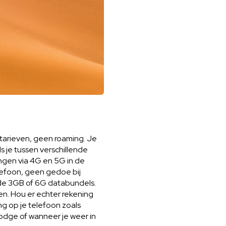
e tarieven, geen roaming. Je
s je tussen verschillende
ingen via 4G en 5G in de
elefoon, geen gedoe bij
nde 3GB of 6G databundels.
n. Hou er echter rekening
ng op je telefoon zoals
 lodge of wanneer je weer in