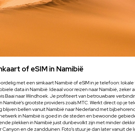
mkaart of eSIM in Namibië
oordelig met een simkaart Namibië of eSIM in je telefoon: lokal
iele data in Namibië. Ideaal voor reizen naar Namibië, zeker al
vis Baai naar Windhoek. Je profiteert van betrouwbare verbind
 Namibië’s grootste providers zoals MTC. Werkt direct op je t
 blijven bellen vanuit Namibië naar Nederland met bijbehore
netwerk in Namibië is goed in de steden en bewoonde gebiede
ende plekken in Namibië juist dunbevolkt zijn met minder dekki
er Canyon en de zandduinen. Foto’s stuur je dan later vanuit de