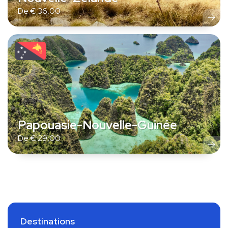
De
€
36,00
Papouasie-Nouvelle-Guinée
De
€
29,00
Destinations