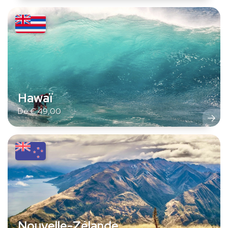
Hawaï
De
€
49,00
Nouvelle-Zélande