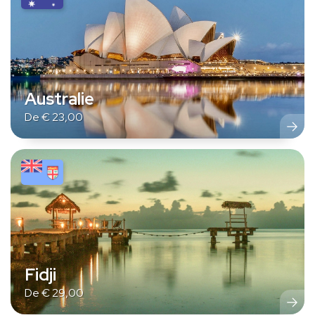
Australie
De
€
23,00
Fidji
De
€
29,00