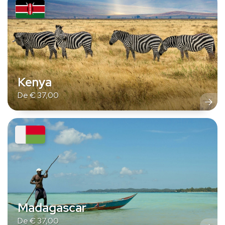
Kenya
De
€
37,00
Madagascar
De
€
37,00