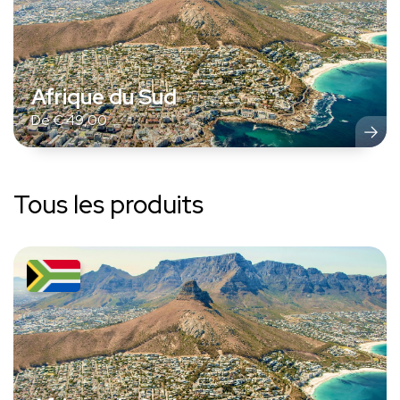
Afrique du Sud
De
€
49,00
Tous les produits