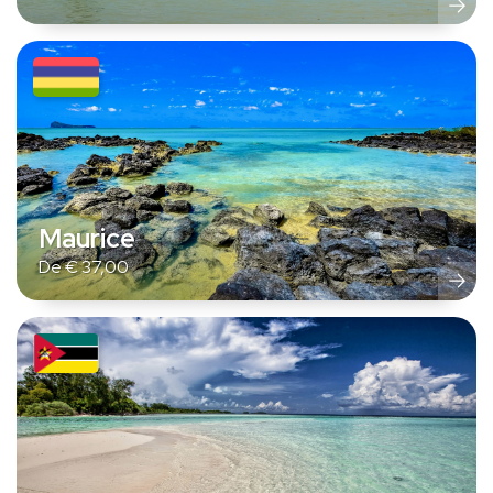
Maurice
De
€
37,00