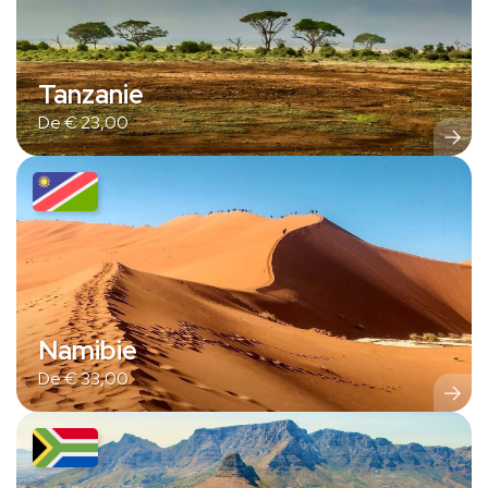
Tanzanie
De
€
23,00
Namibie
De
€
33,00