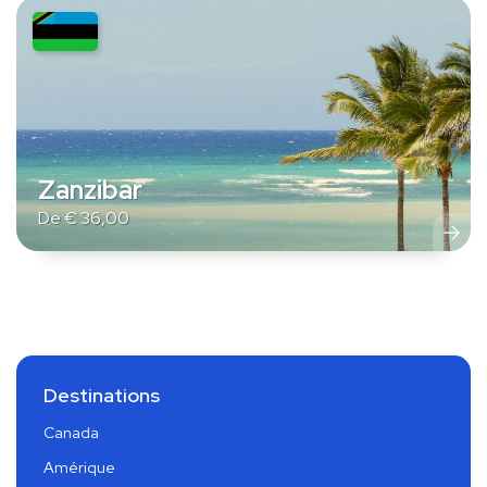
Zanzibar
De
€
36,00
Destinations
Canada
Amérique