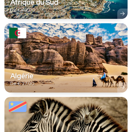
Afrique du Sud
De
€
49,00
Algérie
De
€
37,00