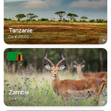
Tanzanie
De
€
23,00
Zambie
De
€
37,00