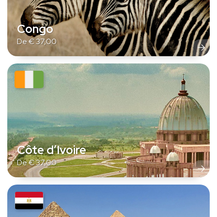
Congo
De
€
37,00
Côte d’Ivoire
De
€
37,00