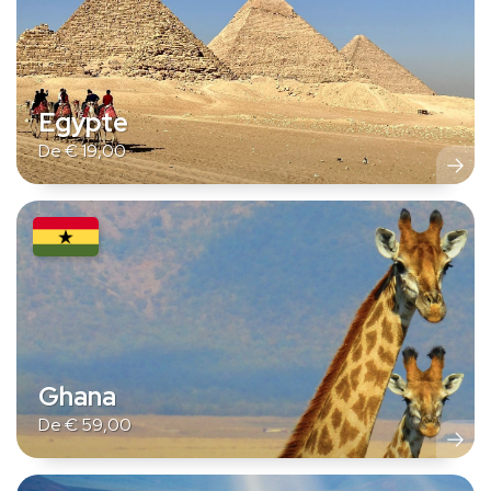
Egypte
De
€
19,00
Ghana
De
€
59,00