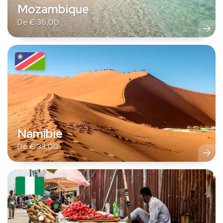
Mozambique
De
€
36,00
Namibie
De
€
33,00