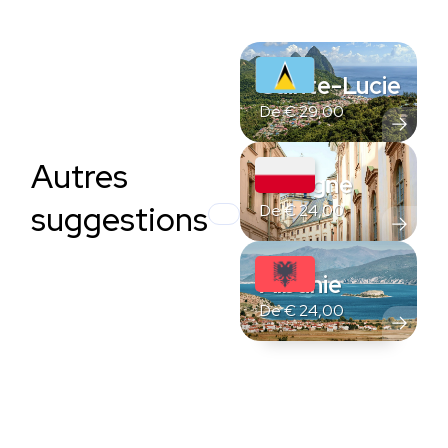
Sainte-Lucie
De
€
29,00
Autres
Pologne
suggestions
De
€
24,00
Albanie
De
€
24,00