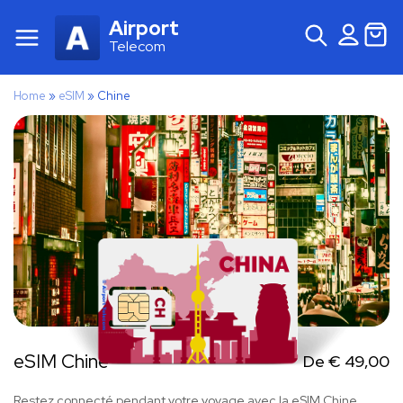
Airport
Telecom
Home
»
eSIM
»
Chine
eSIM Chine
De
€
49,00
Restez connecté pendant votre voyage avec la eSIM Chine