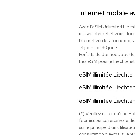
Internet mobile 
Avec l’eSIM Unlimited Liecht
utiliser Internet et vous do
Internet via des connexions 
14 jours ou 30 jours.
Forfaits de données pour l
Les eSIM pour le Liechtenste
eSIM illimitée Liechten
eSIM illimitée Liechten
eSIM illimitée Liechte
(*) Veuillez noter qu’une Po
fournisseur se réserve le dro
sur le principe d’un utilisat
consultation d’e-mails, la r