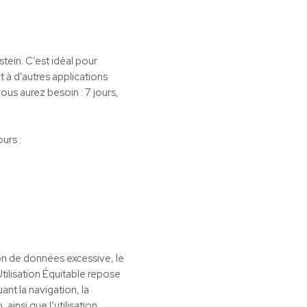
tein. C’est idéal pour
t à d’autres applications
ous aurez besoin : 7 jours,
urs :
ion de données excessive, le
Utilisation Équitable repose
ant la navigation, la
insi que l’utilisation