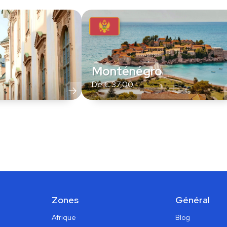
Monténégro
De
€
37,00
Zones
Général
Afrique
Blog