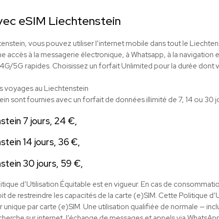
avec eSIM Liechtenstein
enstein, vous pouvez utiliser l’internet mobile dans tout le Liechtens
nne accès à la messagerie électronique, à Whatsapp, à la navigation e
4G/5G rapides. Choisissez un forfait Unlimited pour la durée dont v
es voyages au Liechtenstein
in sont fournies avec un forfait de données illimité de 7, 14 ou 30 jo
stein 7 jours, 24 €,
stein 14 jours, 36 €,
nstein 30 jours, 59 €,
litique d’Utilisation Équitable est en vigueur. En cas de consommat
it de restreindre les capacités de la carte (e)SIM. Cette Politique d’
eur unique par carte (e)SIM. Une utilisation qualifiée de normale — inclu
echerche sur internet, l’échange de messages et appels via WhatsApp, a