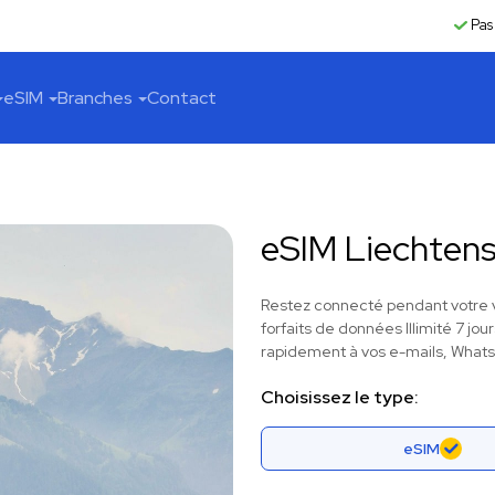
Pas
eSIM
Branches
Contact
eSIM Liechtens
Restez connecté pendant votre v
forfaits de données Illimité 7 jour
rapidement à vos e-mails, WhatsA
Choisissez le type:
eSIM