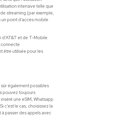
lisation intensive telle que
s de streaming (par exemple,
a un point d’accès mobile
5G d’AT&T et de T-Mobile.
se connecte
être utilisée pour les
 sûr également possibles
us pouvez toujours
r inséré une
eSIM
, Whatsapp
i c’est le cas, choisissez la
t à passer des appels avec