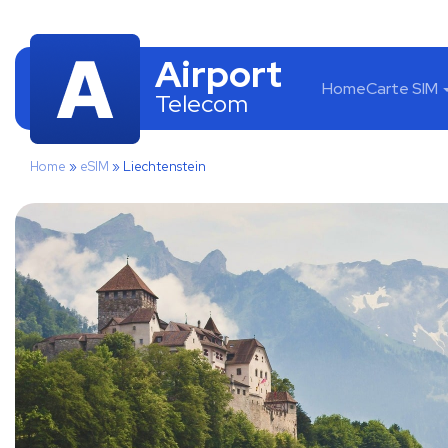
Airport
Home
Carte SIM
Telecom
Home
»
eSIM
»
Liechtenstein