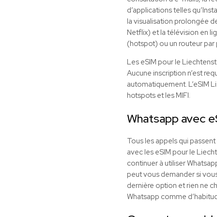
d’applications telles qu’Ins
la visualisation prolongée d
Netflix) et la télévision en
(hotspot) ou un routeur par p
Les eSIM pour le Liechtenst
Aucune inscription n’est req
automatiquement. L’eSIM Lie
hotspots et les MIFI.
Whatsapp avec
e
Tous les appels qui passen
avec les
eSIM
pour le Liecht
continuer à utiliser Whatsap
peut vous demander si vous so
dernière option et rien ne 
Whatsapp comme d’habitud