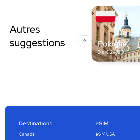
Autres
suggestions
Pologne
De
€
24,00
Destinations
eSIM
Canada
eSIM USA