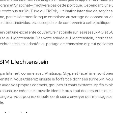
tagram et Snapchat— n’activera pas cette politique. Cependant, une uti
e contenus sur YouTube ou TikTok, l’utilisation intensive de service
 ligne, particulièrement lorsque combinée au partage de connexion vi
lusieurs individus, est susceptible de contrevenir à cette politique.
ein ont une excellente couverture nationale sur les réseaux 4G et 
uise au Liechtenstein. Dès votre arrivée au Liechtenstein, Internet 
chtenstein est adaptée au partage de connexion et peut également 
SIM
Liechtenstein
t par Internet, comme avec Whatsapp, Skype et FaceTime, sont bien
enstein. Vous utiliserez ensuite le forfait de données sur l’
eSIM
. Vo
p avec vos propres contacts, groupes et chats existants. Après avoi
uhaitez créer une nouvelle identité ou si tout doit rester tel quel. S
changera. Vous pourrez ensuite continuer à envoyer des messages e
e.