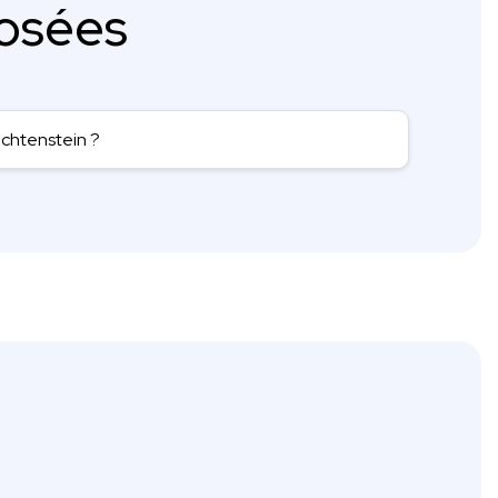
osées
echtenstein ?