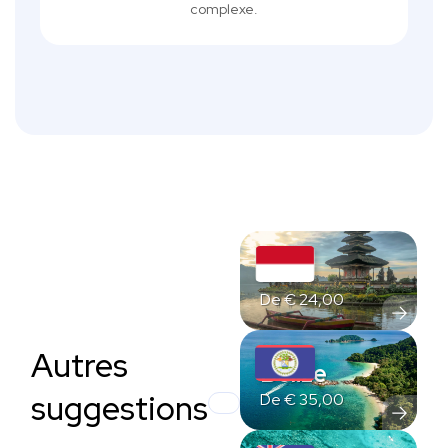
complexe.
Bali
De
€
24,00
Autres
Belize
suggestions
De
€
35,00