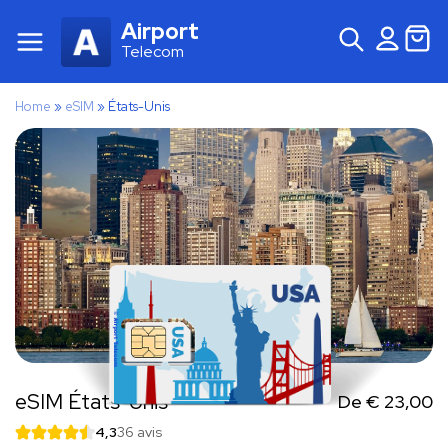
Airport
Telecom
Home
»
eSIM
»
États-Unis
eSIM États-Unis
De
€
23,00
4,3
36 avis