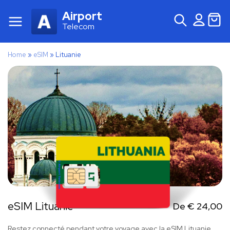
Airport
Telecom
Home
»
eSIM
»
Lituanie
eSIM Lituanie
De
€
24,00
Restez connecté pendant votre voyage avec la eSIM Lituanie