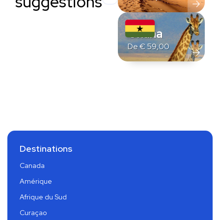
suggestions
Ghana
De
€
59,00
Destinations
Canada
Amérique
Afrique du Sud
Curaçao