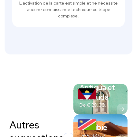
L'activation de la carte est simple et ne nécessite
aucune connaissance technique ou étape
complexe.
Antigua et
Barbuda
De
€
29,00
Autres
Namibie
De
€
33,00