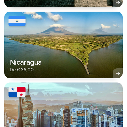
Nicaragua
De
€
36,00