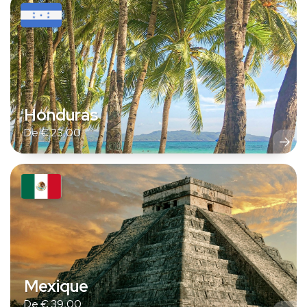
Honduras
De
€
23,00
Mexique
De
€
39,00