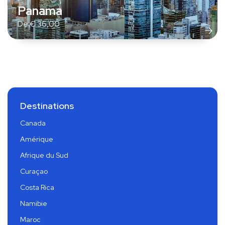
Panama
De
€
36,00
Destinations
Canada
Amérique
Afrique du Sud
Curaçao
Costa Rica
Namibie
Maroc