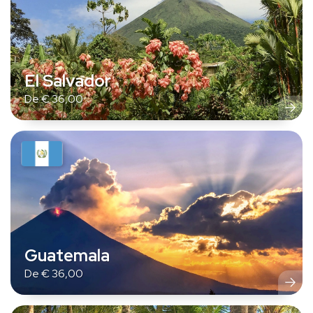
El Salvador
De
€
36,00
Guatemala
De
€
36,00