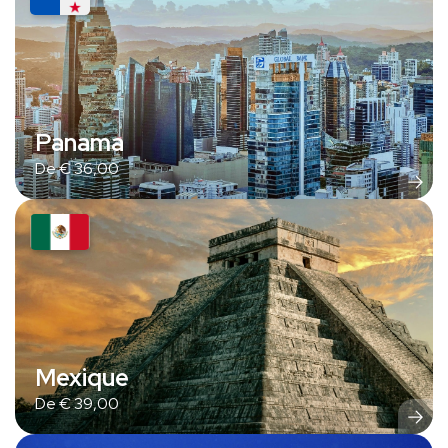
Panama
De
€
36,00
Mexique
De
€
39,00