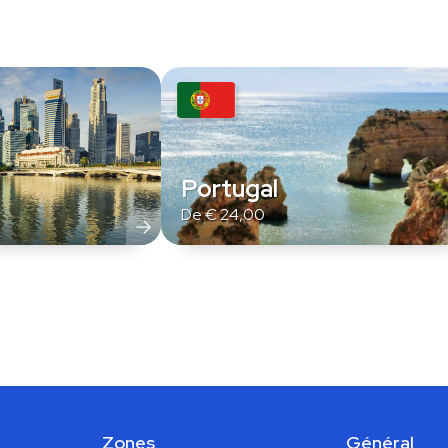
Portugal
De
€
24,00
Zones
Général