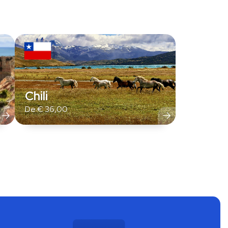
Chili
De
€
36,00