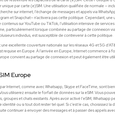
eur unique par carte (e)SIM. Une utilisation qualifiée de normale — inclu
echerche sur internet, l’échange de messages et appels via WhatsApp, a
tagram et Snapchat— n’activera pas cette politique. Cependant, une uti
e contenus sur YouTube ou TikTok, l’utilisation intensive de service
 ligne, particulièrement lorsque combinée au partage de connexion vi
lusieurs individus, est susceptible de contrevenir à cette politique.
 une excellente couverture nationale sur les réseaux 4G et 5G d’A
 n’est requise en Europe. À l’arrivée en Europe, Internet commence à 
ope convient au partage de connexion et peut également être utilis
SIM
Europe
t par Internet, comme avec Whatsapp, Skype et FaceTime, sont bien
Vous utiliserez ensuite le forfait de données sur la
eSIM
. Vous pouvez
groupes et chats existants. Après avoir activé l’
eSIM
, Whatsapp p
identité ou si tout doit rester tel quel. Si c’est le cas, choisissez la
suite continuer à envoyer des messages et à passer des appels a