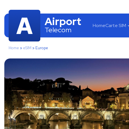
Airport
Home
Carte SIM
Telecom
Home
»
eSIM
»
Europe