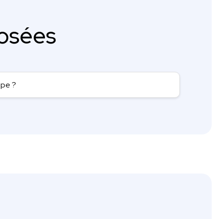
osées
ope ?