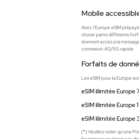
Mobile accessibl
Avec l’Europe
eSIM
prépayé
choisir parmi différents forf
donnent accès à la messageri
connexion 4G/5G rapide.
Forfaits de donn
Les eSIM pour la Europe sont
eSIM illimitée Europe 7
eSIM illimitée Europe 1
eSIM illimitée Europe 
(*) Veuillez noter qu’une Po
fournisseur se réserve le dro