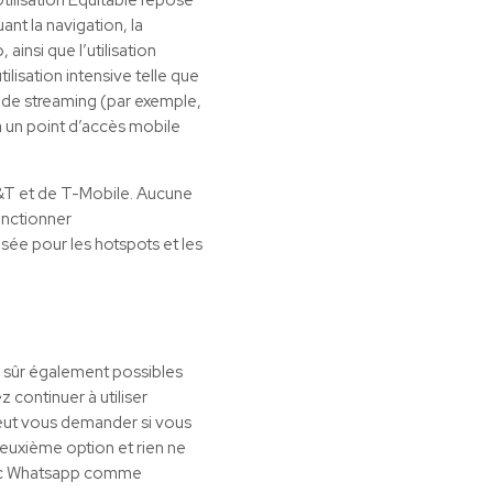
ant la navigation, la
insi que l’utilisation
lisation intensive telle que
s de streaming (par exemple,
a un point d’accès mobile
T&T et de T-Mobile. Aucune
fonctionner
ée pour les hotspots et les
 sûr également possibles
 continuer à utiliser
eut vous demander si vous
 deuxième option et rien ne
vec Whatsapp comme