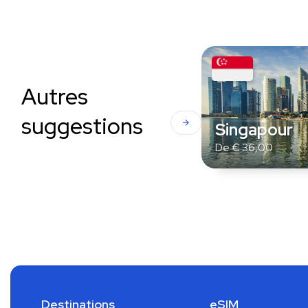
Autres
suggestions
Singapour
De
€
36,00
Destinations
eSIM