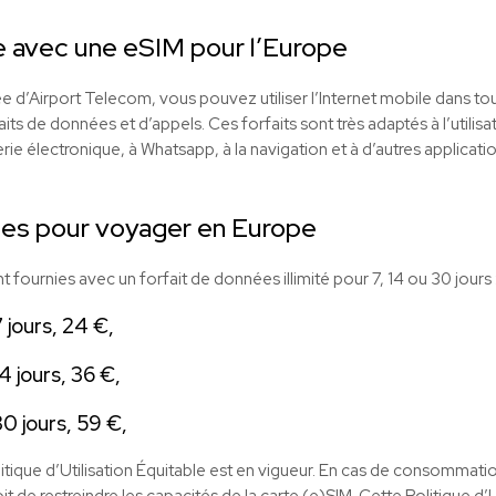
e avec une
eSIM
pour l’Europe
e d’Airport Telecom, vous pouvez utiliser l’Internet mobile dans t
aits de données et d’appels. Ces forfaits sont très adaptés à l’utilisa
e électronique, à Whatsapp, à la navigation et à d’autres applicatio
ées pour voyager en Europe
 fournies avec un forfait de données illimité pour 7, 14 ou 30 jours 
 jours, 24 €,
4 jours, 36 €,
30 jours, 59 €,
litique d’Utilisation Équitable est en vigueur. En cas de consommat
it de restreindre les capacités de la carte (e)SIM. Cette Politique d’