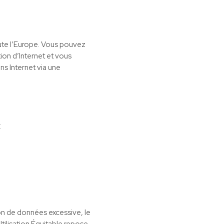
oute l’Europe. Vous pouvez
tion d’Internet et vous
ns Internet via une
:
ion de données excessive, le
Utilisation Équitable repose