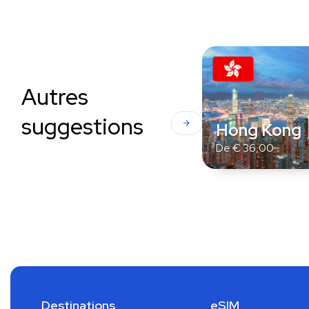
Autres
suggestions
Hong Kong
De
€
36,00
Destinations
eSIM