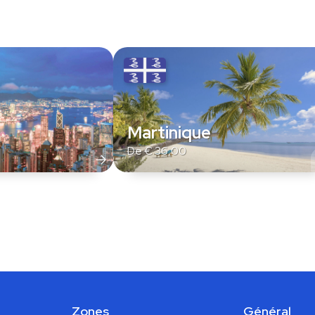
Martinique
De
€
36,00
Zones
Général