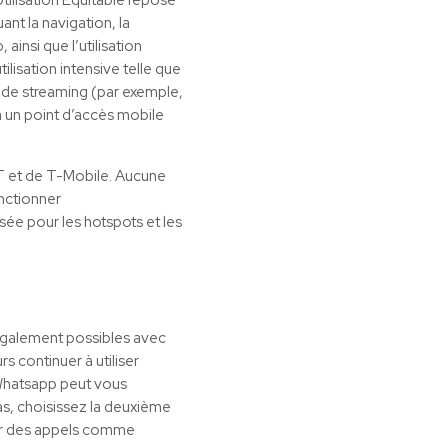
ant la navigation, la
insi que l’utilisation
lisation intensive telle que
s de streaming (par exemple,
a un point d’accès mobile
&T et de T-Mobile. Aucune
onctionner
ée pour les hotspots et les
 également possibles avec
s continuer à utiliser
 Whatsapp peut vous
cas, choisissez la deuxième
ser des appels comme