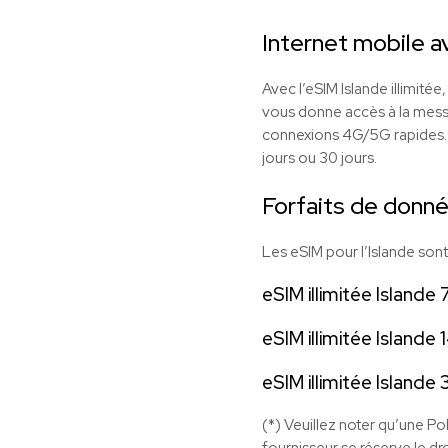
Internet mobile a
Avec l’eSIM Islande illimitée,
vous donne accès à la messag
connexions 4G/5G rapides. Ch
jours ou 30 jours.
Forfaits de donné
Les eSIM pour l’Islande sont 
eSIM illimitée Islande 
eSIM illimitée Islande 
eSIM illimitée Islande 
(*) Veuillez noter qu’une Po
fournisseur se réserve le dro