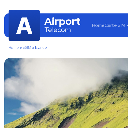
Airport
Home
Carte SIM
Telecom
Home
»
eSIM
»
Islande