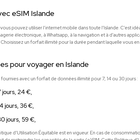
vec eSIM Islande
 vous pouvez utiliser l’internet mobile dans toute l’Islande. C’est idéal
erie électronique, à Whatsapp, à la navigation et à d’autres applica
oisissez un forfait illimité pour la durée pendant laquelle vous en a
es pour voyager en Islande
fournies avec un forfait de données illimité pour 7, 14 ou 30 jours :
7 jours, 24 €,
14 jours, 36 €,
30 jours, 59 €,
litique d’Utilisation Équitable est en vigueur. En cas de consommat
it de restreindre les capacités de la carte (e)SIM. Cette Politique d’