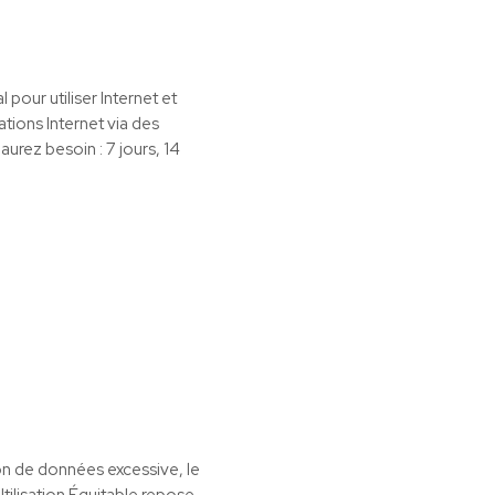
 pour utiliser Internet et
tions Internet via des
urez besoin : 7 jours, 14
ion de données excessive, le
Utilisation Équitable repose