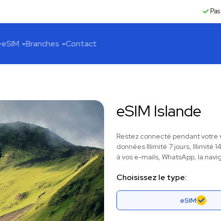
Pas
eSIM
Branches
Contact
eSIM Islande
Restez connecté pendant votre v
données Illimité 7 jours, Illimité
à vos e-mails, WhatsApp, la navig
Choisissez le type:
eSIM