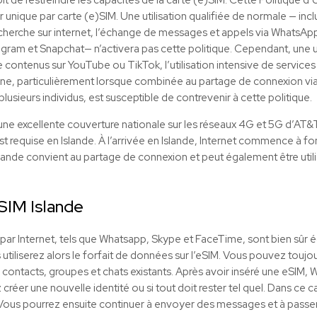
eur unique par carte (e)SIM. Une utilisation qualifiée de normale — inclu
echerche sur internet, l’échange de messages et appels via WhatsApp, a
tagram et Snapchat— n’activera pas cette politique. Cependant, une uti
e contenus sur YouTube ou TikTok, l’utilisation intensive de service
 ligne, particulièrement lorsque combinée au partage de connexion vi
lusieurs individus, est susceptible de contrevenir à cette politique.
 une excellente couverture nationale sur les réseaux 4G et 5G d’AT
n’est requise en Islande. À l’arrivée en Islande, Internet commence à f
ande convient au partage de connexion et peut également être utilis
SIM Islande
 par Internet, tels que Whatsapp, Skype et FaceTime, sont bien sûr
 utiliserez alors le forfait de données sur l’eSIM. Vous pouvez toujour
ontacts, groupes et chats existants. Après avoir inséré une eSIM,
réer une nouvelle identité ou si tout doit rester tel quel. Dans ce 
. Vous pourrez ensuite continuer à envoyer des messages et à pas