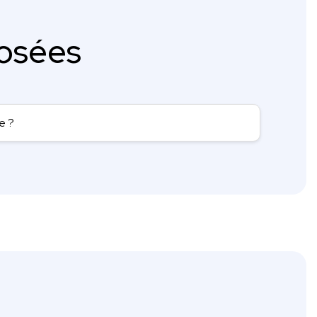
osées
e ?