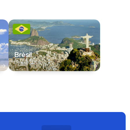
Brésil
De
€
36,00