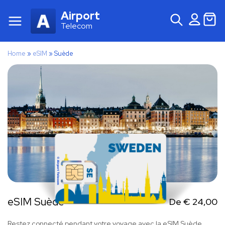
Airport
Telecom
Home
»
eSIM
»
Suède
eSIM Suède
De
€
24,00
Restez connecté pendant votre voyage avec la eSIM Suède