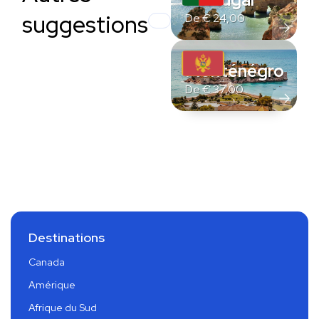
suggestions
De
€
24,00
Monténégro
De
€
37,00
Destinations
Canada
Amérique
Afrique du Sud