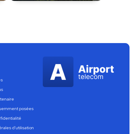
es
us
tenaire
quemment posées
fidentialité
ales d'utilisation