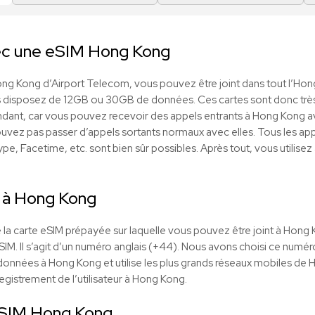
ec une eSIM Hong Kong
g Kong d’Airport Telecom, vous pouvez être joint dans tout l’Ho
s disposez de 12GB ou 30GB de données. Ces cartes sont donc très 
endant, car vous pouvez recevoir des appels entrants à Hong Kong 
vez pas passer d’appels sortants normaux avec elles. Tous les appe
 Facetime, etc. sont bien sûr possibles. Après tout, vous utilisez 
 à Hong Kong
la carte eSIM prépayée sur laquelle vous pouvez être joint à Hong
eSIM. Il s’agit d’un numéro anglais (+44). Nous avons choisi ce numér
e données à Hong Kong et utilise les plus grands réseaux mobiles de 
egistrement de l’utilisateur à Hong Kong.
SIM Hong Kong