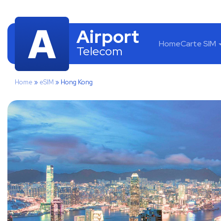
Airport
Home
Carte SIM
Telecom
Home
»
eSIM
»
Hong Kong