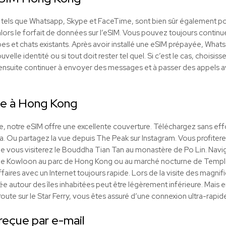
t, tels que Whatsapp, Skype et FaceTime, sont bien sûr également p
lors le forfait de données sur l’eSIM. Vous pouvez toujours continu
es et chats existants. Après avoir installé une eSIM prépayée, Wha
elle identité ou si tout doit rester tel quel. Si c’est le cas, choisis
 ensuite continuer à envoyer des messages et à passer des appel
le à Hong Kong
notre eSIM offre une excellente couverture. Téléchargez sans effo
ia. Ou partagez la vue depuis The Peak sur Instagram. Vous profite
e vous visiterez le Bouddha Tian Tan au monastère de Po Lin. Navi
e Kowloon au parc de Hong Kong ou au marché nocturne de Temple 
faires avec un Internet toujours rapide. Lors de la visite des magnifi
rtée autour des îles inhabitées peut être légèrement inférieure. Mais
route sur le Star Ferry, vous êtes assuré d’une connexion ultra-rapid
eçue par e-mail