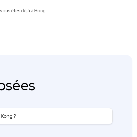
i vous êtes déjà à Hong
osées
 Kong ?