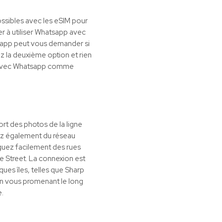
ossibles avec les eSIM pour
er à utiliser Whatsapp avec
tsapp peut vous demander si
sez la deuxième option et rien
s avec Whatsapp comme
rt des photos de la ligne
rez également du réseau
guez facilement des rues
Street. La connexion est
ques îles, telles que Sharp
 en vous promenant le long
e.