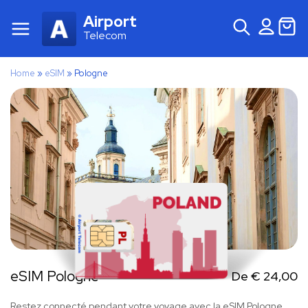
Airport
Telecom
Home
»
eSIM
»
Pologne
eSIM Pologne
De
€
24,00
Restez connecté pendant votre voyage avec la eSIM Pologne