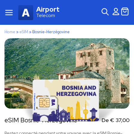
Airport
Telecom
Home
»
eSIM
»
Bosnie-Herzégovine
eSIM Bosnie-Herzégovine
De
€
37,00
Restez connecté pendant votre voyage avec la eSIM Bosnie-