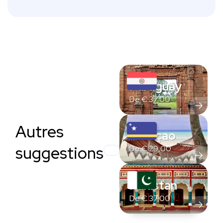
Paraguay
De
€
37,00
Autres
Curaçao
suggestions
De
€
29,00
Pakistan
De
€
37,00