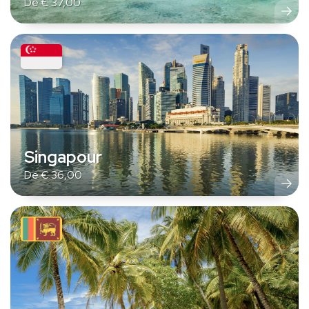
De
€
37,00
Singapour
De
€
36,00