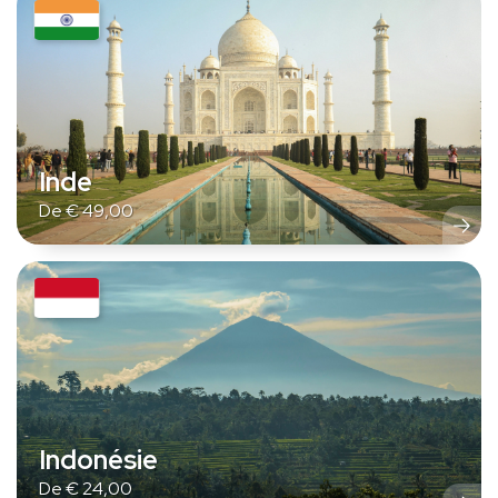
Inde
De
€
49,00
Indonésie
De
€
24,00