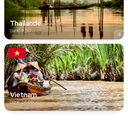
Thaïlande
De
€
9,50
Vietnam
De
€
24,00