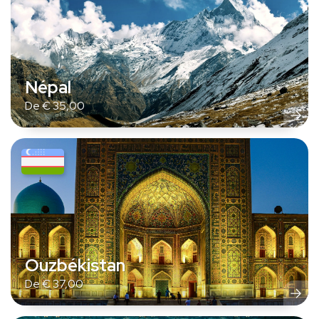
Népal
De
€
35,00
Ouzbékistan
De
€
37,00