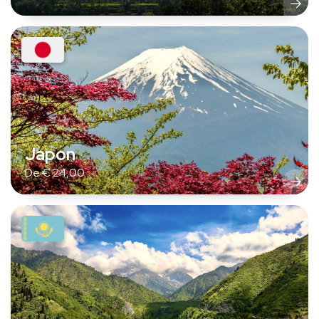
Japon
De
€
24,00