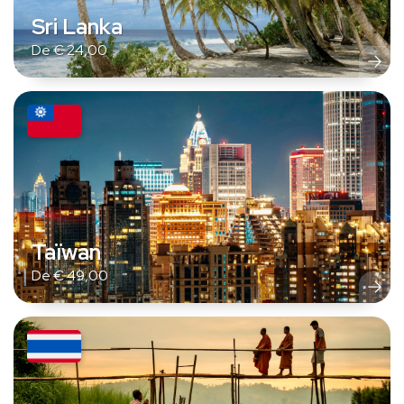
Sri Lanka
De
€
24,00
Taïwan
De
€
49,00