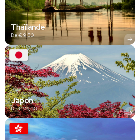
Thaïlande
De
€
9,50
Japon
De
€
24,00