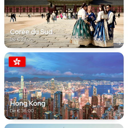
Corée du Sud
De
€
23,00
Hong Kong
De
€
36,00