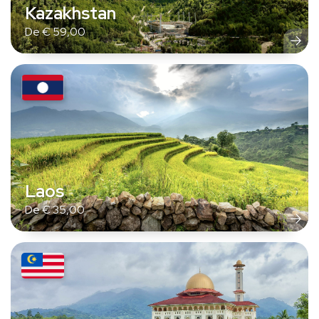
Kazakhstan
De
€
59,00
Laos
De
€
35,00