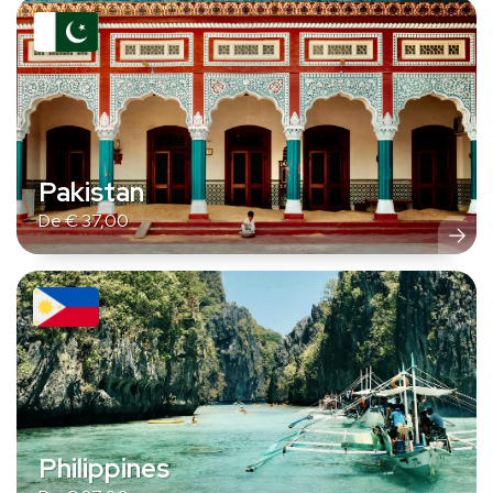
Pakistan
De
€
37,00
Philippines