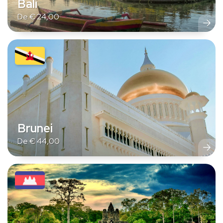
Bali
De
€
24,00
Brunei
De
€
44,00