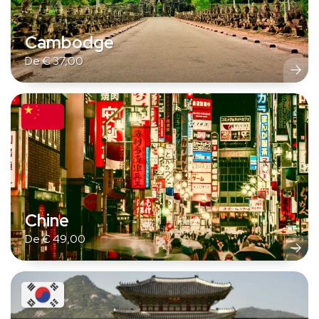
Cambodge
De
€
37,00
Chine
De
€
49,00