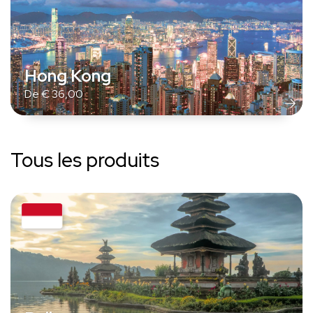
Hong Kong
De
€
36,00
Tous les produits