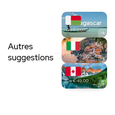
Madagascar
De
€
37,00
Autres
Italie
suggestions
De
€
24,00
Canada
De
€
49,00