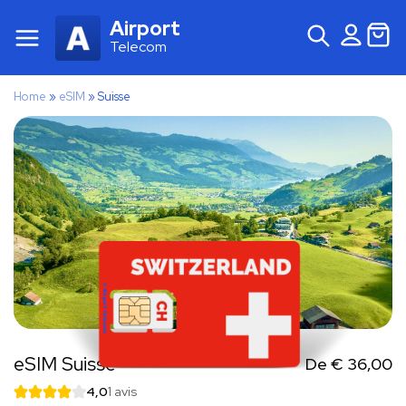
Airport
Telecom
Home
»
eSIM
»
Suisse
eSIM Suisse
De
€
36,00
4,0
1 avis