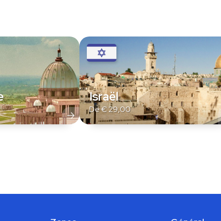
e
Israël
De
€
29,00