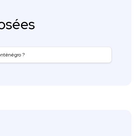
osées
onténégro ?