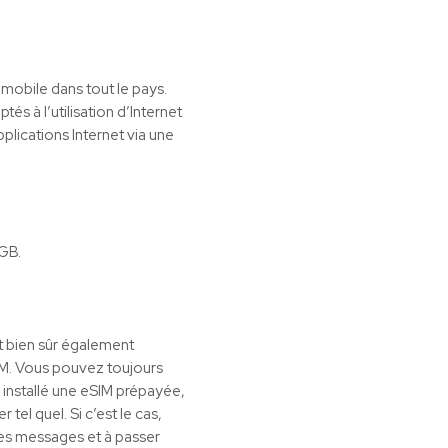
mobile dans tout le pays.
és à l’utilisation d’Internet
plications Internet via une
0GB.
t bien sûr également
SIM. Vous pouvez toujours
r installé une eSIM prépayée,
tel quel. Si c’est le cas,
des messages et à passer