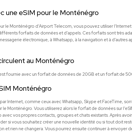
c une eSIM pour le Monténégro
 le Monténégro d’Airport Telecom, vous pouvez utiliser l’Internet 
fférents forfaits de données et d’appels. Ces forfaits sont très adapt
essagerie électronique, à Whatsapp, à la navigation et à d’autres ap
circulent au Monténégro
est fournie avec un forfait de données de 20GB et un forfait de 5
eSIM Monténégro
t par Internet, comme ceux avec Whatsapp, Skype et FaceTime, son
 le Monténégro. Vous utiliserez alors le forfait de données sur l’e
p avec vos propres contacts, groupes et chats existants. Après avoi
si vous souhaitez créer une nouvelle identité ou si tout doit rester 
on et rien ne changera. Vous pourrez ensuite continuer à envoyer 