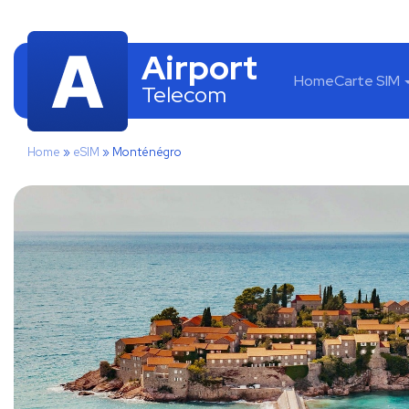
Airport
Home
Carte SIM
Telecom
Home
»
eSIM
»
Monténégro