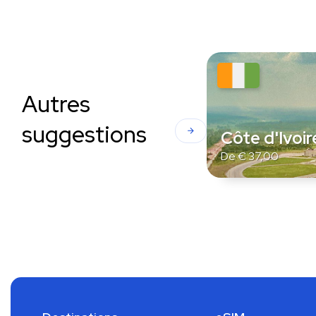
Autres
suggestions
Côte d'Ivoir
De
€
37,00