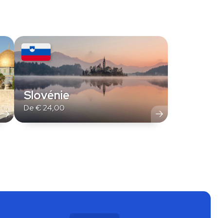
Slovénie
De
€
24,00