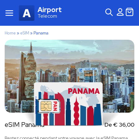
Airport
Telecom
Home
»
eSIM
»
Panama
eSIM Panama
De
€
36,00
Restez connecté pendant votre voyage avec la eSIM Panama