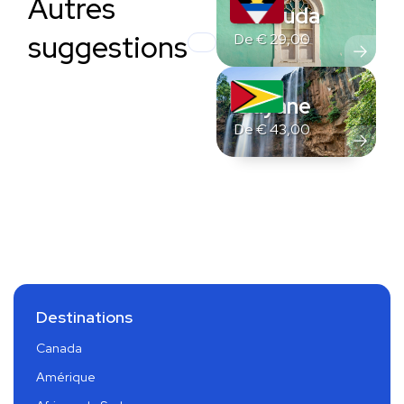
Autres
Barbuda
suggestions
De
€
29,00
Guyane
De
€
43,00
Destinations
Canada
Amérique