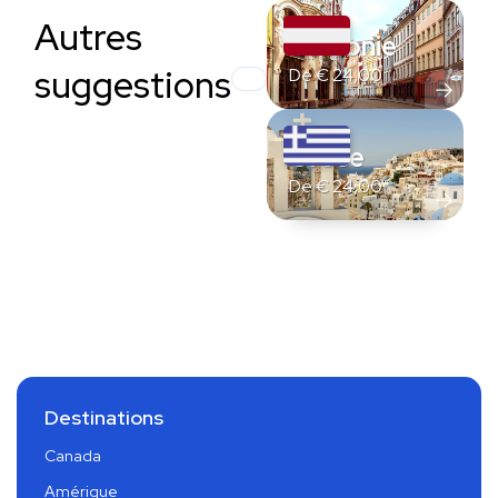
Autres
Lettonie
suggestions
De
€
24,00
Grèce
De
€
24,00
Destinations
Canada
Amérique