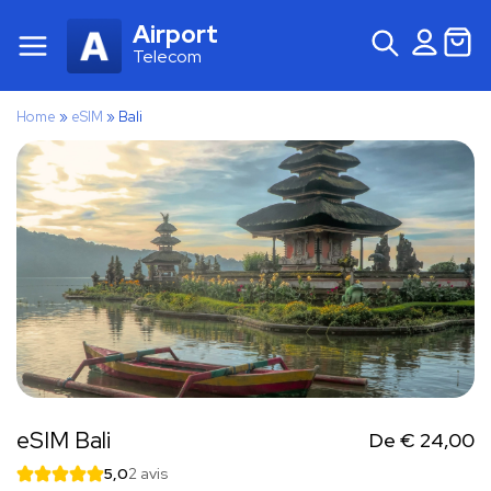
Airport
Telecom
Home
»
eSIM
»
Bali
eSIM Bali
De
€
24,00
5,0
2 avis