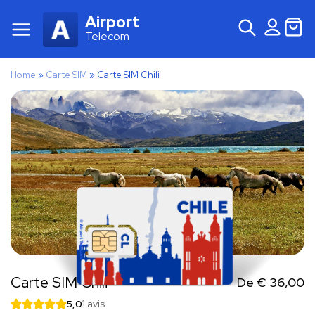
Airport
Telecom
Home
»
Carte SIM
»
Carte SIM Chili
Carte SIM Chili
De
€
36,00
5,0
1 avis