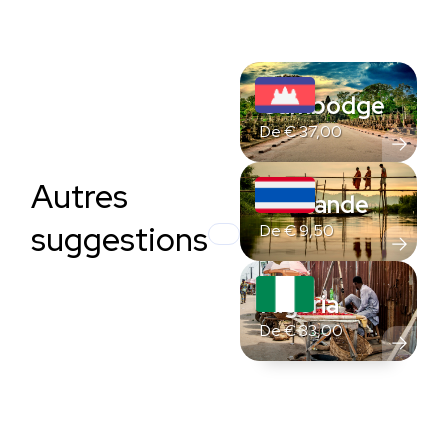
Cambodge
De
€
37,00
Autres
Thaïlande
suggestions
De
€
9,50
Nigeria
De
€
33,00