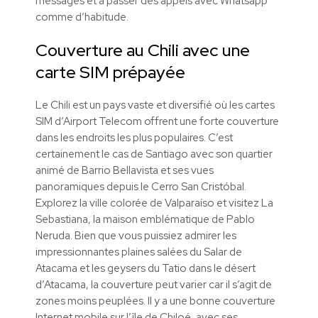
messages et à passer des appels avec Whatsapp
comme d’habitude.
Couverture au Chili avec une
carte SIM prépayée
Le Chili est un pays vaste et diversifié où les cartes
SIM d’Airport Telecom offrent une forte couverture
dans les endroits les plus populaires. C’est
certainement le cas de Santiago avec son quartier
animé de Barrio Bellavista et ses vues
panoramiques depuis le Cerro San Cristóbal.
Explorez la ville colorée de Valparaíso et visitez La
Sebastiana, la maison emblématique de Pablo
Neruda. Bien que vous puissiez admirer les
impressionnantes plaines salées du Salar de
Atacama et les geysers du Tatio dans le désert
d’Atacama, la couverture peut varier car il s’agit de
zones moins peuplées. Il y a une bonne couverture
Internet mobile sur l’île de Chiloé, avec ses