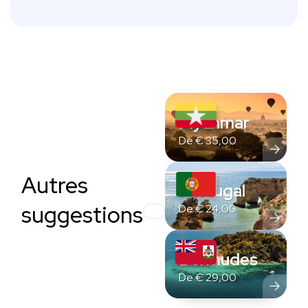
Myanmar
De
€
35,00
Autres
Portugal
suggestions
De
€
24,00
Bermudes
De
€
29,00