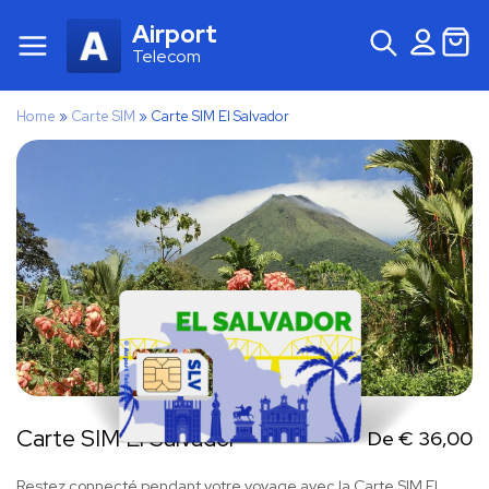
Airport
Telecom
Home
»
Carte SIM
»
Carte SIM El Salvador
Carte SIM El Salvador
De
€
36,00
Restez connecté pendant votre voyage avec la Carte SIM El