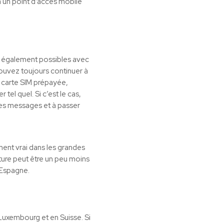
a un point d’accès mobile
r également possibles avec
pouvez toujours continuer à
e carte SIM prépayée,
tel quel. Si c’est le cas,
des messages et à passer
ent vrai dans les grandes
rture peut être un peu moins
l’Espagne.
 Luxembourg et en Suisse. Si