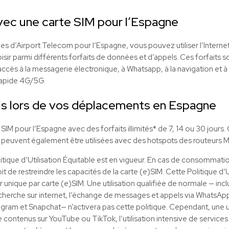
vec une carte SIM pour l’Espagne
es d’Airport Telecom pour l’Espagne, vous pouvez utiliser l’Interne
ir parmi différents forfaits de données et d’appels. Ces forfaits sont
ccès à la messagerie électronique, à Whatsapp, à la navigation et à 
rapide 4G/5G.
s lors de vos déplacements en Espagne
IM pour l’Espagne avec des forfaits illimités* de 7, 14 ou 30 jours
 peuvent également être utilisées avec des hotspots des routeurs Mi
litique d’Utilisation Équitable est en vigueur. En cas de consommat
it de restreindre les capacités de la carte (e)SIM. Cette Politique d’
eur unique par carte (e)SIM. Une utilisation qualifiée de normale — inclu
echerche sur internet, l’échange de messages et appels via WhatsApp, a
tagram et Snapchat— n’activera pas cette politique. Cependant, une uti
e contenus sur YouTube ou TikTok, l’utilisation intensive de service