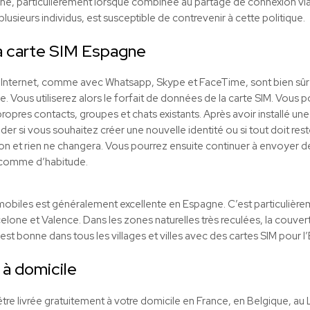
 ligne, particulièrement lorsque combinée au partage de connexion vi
lusieurs individus, est susceptible de contrevenir à cette politique.
a carte SIM Espagne
r Internet, comme avec Whatsapp, Skype et FaceTime, sont bien sû
e. Vous utiliserez alors le forfait de données de la carte SIM. Vous 
ropres contacts, groupes et chats existants. Après avoir installé un
si vous souhaitez créer une nouvelle identité ou si tout doit rester 
on et rien ne changera. Vous pourrez ensuite continuer à envoyer 
 comme d’habitude.
obiles est généralement excellente en Espagne. C’est particulièrem
rcelone et Valence. Dans les zones naturelles très reculées, la couve
est bonne dans tous les villages et villes avec des cartes SIM pour 
 à domicile
tre livrée gratuitement à votre domicile en France, en Belgique, au