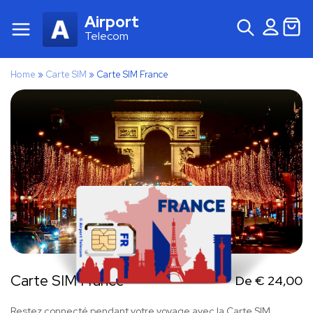
Airport
Telecom
Home
»
Carte SIM
»
Carte SIM France
Carte SIM France
De
€
24,00
Restez connecté pendant votre voyage avec la Carte SIM