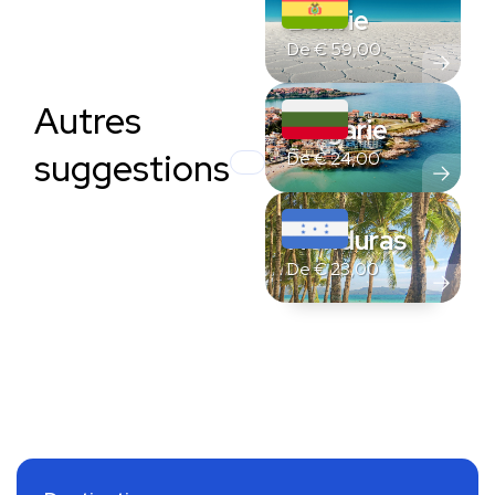
Bolivie
De
€
59,00
Autres
Bulgarie
suggestions
De
€
24,00
Honduras
De
€
23,00