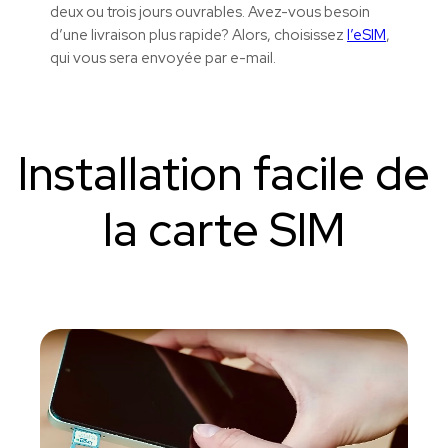
deux ou trois jours ouvrables. Avez-vous besoin
d’une livraison plus
rapide?
Alors, choisissez
l’
eSIM
,
qui vous sera envoyée par
e-mail
.
Installation facile de
la carte SIM