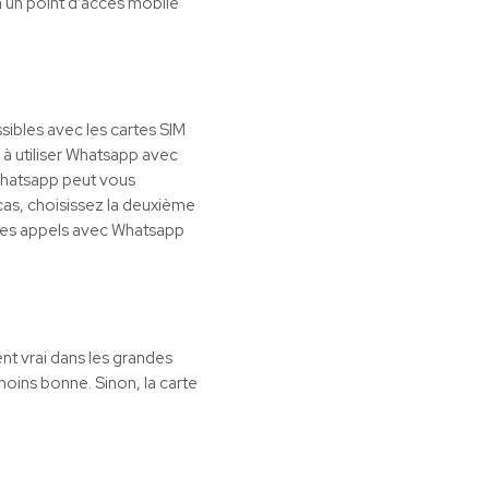
a un point d’accès mobile
sibles avec les cartes SIM
r à utiliser Whatsapp avec
 Whatsapp peut vous
 cas, choisissez la deuxième
 des appels avec Whatsapp
nt vrai dans les grandes
moins bonne. Sinon, la carte