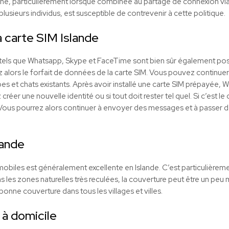
 ligne, particulièrement lorsque combinée au partage de connexion vi
lusieurs individus, est susceptible de contrevenir à cette politique.
 carte SIM Islande
t tels que Whatsapp, Skype et FaceTime sont bien sûr également pos
rez alors le forfait de données de la carte SIM. Vous pouvez continue
es et chats existants. Après avoir installé une carte SIM prépayée,
éer une nouvelle identité ou si tout doit rester tel quel. Si c’est le
. Vous pourrez alors continuer à envoyer des messages et à passer
lande
obiles est généralement excellente en Islande. C’est particulièreme
 les zones naturelles très reculées, la couverture peut être un peu 
bonne couverture dans tous les villages et villes.
 à domicile