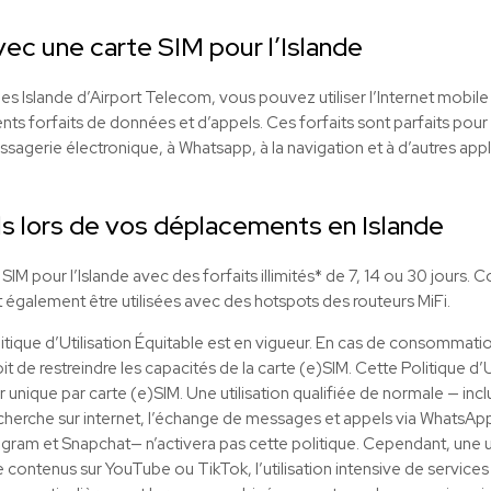
vec une carte SIM pour l’Islande
s Islande d’Airport Telecom, vous pouvez utiliser l’Internet mobile 
ts forfaits de données et d’appels. Ces forfaits sont parfaits pour l’
agerie électronique, à Whatsapp, à la navigation et à d’autres appli
s lors de vos déplacements en Islande
M pour l’Islande avec des forfaits illimités* de 7, 14 ou 30 jours. 
 également être utilisées avec des hotspots des routeurs MiFi.
litique d’Utilisation Équitable est en vigueur. En cas de consommat
it de restreindre les capacités de la carte (e)SIM. Cette Politique d’
eur unique par carte (e)SIM. Une utilisation qualifiée de normale — inclu
echerche sur internet, l’échange de messages et appels via WhatsApp, a
tagram et Snapchat— n’activera pas cette politique. Cependant, une uti
e contenus sur YouTube ou TikTok, l’utilisation intensive de service