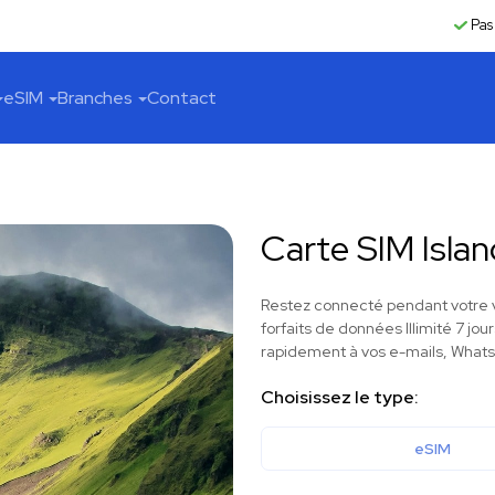
Pas
eSIM
Branches
Contact
Carte SIM Isla
Restez connecté pendant votre v
forfaits de données Illimité 7 jour
rapidement à vos e-mails, WhatsA
Choisissez le type:
eSIM