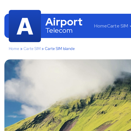
Airport
Home
Carte SIM
Telecom
Home
»
Carte SIM
»
Carte SIM Islande