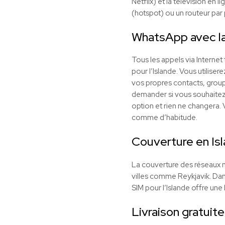
Netflix) et la télévision en
(hotspot) ou un routeur par p
WhatsApp avec la
Tous les appels via Interne
pour l’Islande. Vous utilise
vos propres contacts, group
demander si vous souhaitez cr
option et rien ne changera
comme d’habitude.
Couverture en Is
La couverture des réseaux m
villes comme Reykjavik. Dans
SIM pour l’Islande offre une 
Livraison gratuite