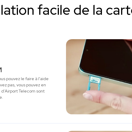
llation facile de la car
M
us pouvez le faire à l'aide
'avez pas, vous pouvez en
M d'Airport Telecom sont
e.