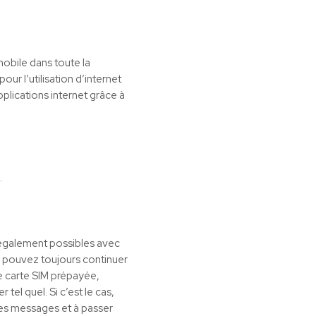
obile dans toute la
ur l’utilisation d’internet
plications internet grâce à
.
 également possibles avec
us pouvez toujours continuer
ne carte SIM prépayée,
tel quel. Si c’est le cas,
des messages et à passer