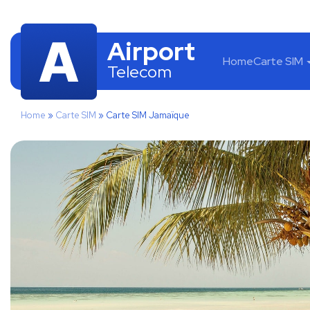
Airport
Home
Carte SIM
Telecom
Home
»
Carte SIM
»
Carte SIM Jamaïque