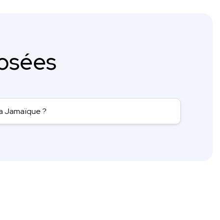
osées
la Jamaïque ?