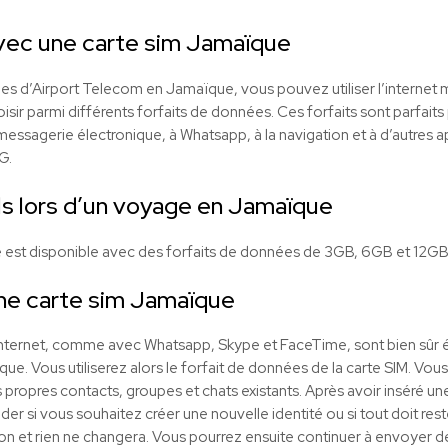
avec une carte sim Jamaïque
es d’Airport Telecom en Jamaïque, vous pouvez utiliser l’internet m
r parmi différents forfaits de données. Ces forfaits sont parfaits po
essagerie électronique, à Whatsapp, à la navigation et à d’autres ap
G.
s lors d’un voyage en Jamaïque
 est disponible avec des forfaits de données de 3GB, 6GB et 12GB
ne carte sim Jamaïque
 Internet, comme avec Whatsapp, Skype et FaceTime, sont bien sûr
que. Vous utiliserez alors le forfait de données de la carte SIM. Vo
 propres contacts, groupes et chats existants. Après avoir inséré u
si vous souhaitez créer une nouvelle identité ou si tout doit rester 
on et rien ne changera. Vous pourrez ensuite continuer à envoyer 