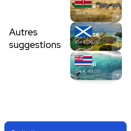
Kenya
De
€
37,00
Autres
Écosse
suggestions
De
€
36,00
Hawaï
De
€
49,00