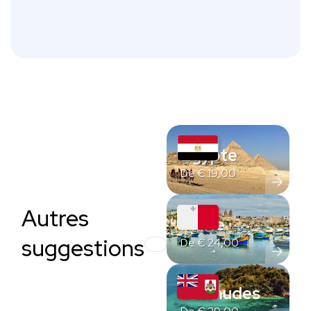
Égypte
De
€
19,00
Autres
Malte
suggestions
De
€
24,00
Bermudes