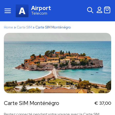
Airport
Telecom
Home
»
Carte SIM
»
Carte SIM Monténégro
Carte SIM Monténégro
€
37,00
Restez connecté pendant votre voyage avec la Carte SIM