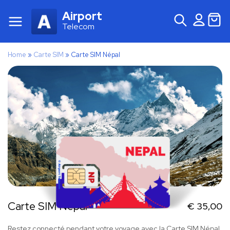
Airport
Telecom
Home
»
Carte SIM
»
Carte SIM Népal
Carte SIM Népal
€
35,00
Restez connecté pendant votre voyage avec la Carte SIM Népal