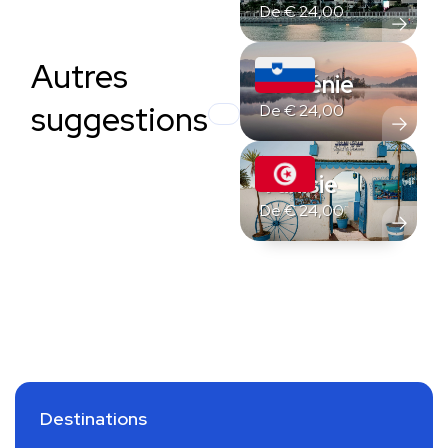
De
€
24,00
Autres
Slovénie
suggestions
De
€
24,00
Tunisie
De
€
24,00
Destinations