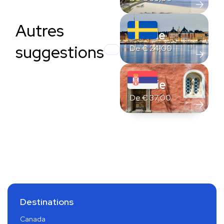
Autres
Suède
suggestions
De
€
24,00
Serbie
De
€
37,00
Destinations
Canada