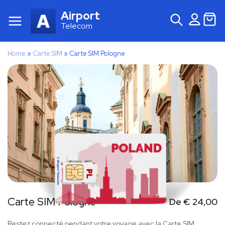
Airport
Telecom
Home
»
Carte SIM
»
Carte SIM Pologne
Carte SIM Pologne
De
€
24,00
Restez connecté pendant votre voyage avec la Carte SIM